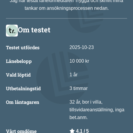
Jag har testat låneförmedlaren Trygga och skrivit mina
tankar om ansökningsprocessen nedan.
Om testet
Testet utfördes
2025-10-23
Lånebelopp
10 000 kr
Vald löptid
1 år
Utbetalningstid
3 timmar
Om låntagaren
32 år, bor i villa,
tillsvidareanställning, inga
bet.anm.
Vårt omdöme
4.1 / 5