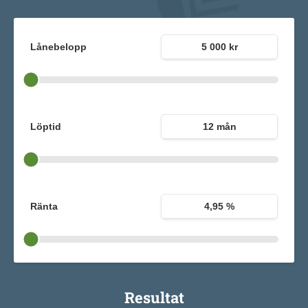
Lånebelopp
5 000 kr
Löptid
12 mån
Ränta
4,95 %
Resultat