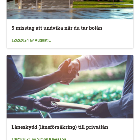
5 misstag att undvika när du tar bolån
12/2/2024
av
August L
Låneskydd (låneförsäkring) till privatlån
10/21/2021
av
Simon Klaesson