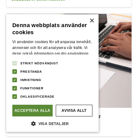
×
Denna webbplats använder
cookies
Vi använder cookies för att anpassa innehåll,
annonser och för att analysera vår trafik. Vi
delar också information om din användning
av vår webbplats med våra reklam- och
STRIKT NÖDVÄNDIGT
analyspartners som kan kombinera den med
annan information som du har tillhandahållit
PRESTANDA
dem eller som de har samlat in från din
INRIKTNING
användning av deras tjänster.
Integritetspolicy
FUNKTIONER
OKLASSIFICERADE
ACCEPTERA ALLA
AVVISA ALLT
Trygghetsförsäkring - Lånen förklarar
VISA DETALJER
3/4/2024
av
Simon Klaesson