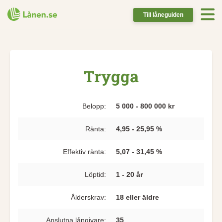
Till låneguiden
Trygga
Belopp:
5 000 - 800 000 kr
Ränta:
4,95 - 25,95 %
Effektiv ränta:
5,07 - 31,45 %
Löptid:
1 - 20 år
Ålderskrav:
18 eller äldre
Anslutna långivare:
35