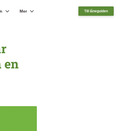
ån
Mer
Till låneguiden
r
 en