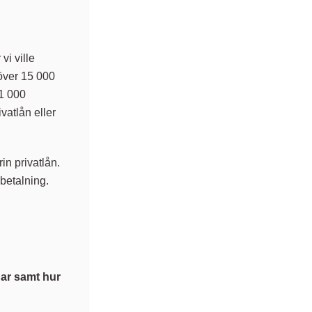
i ville
över 15 000
1 000
ivatlån eller
in privatlån.
betalning.
har samt hur