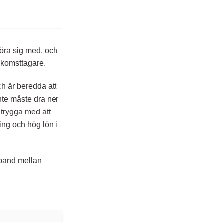
röra sig med, och
inkomsttagare.
h är beredda att
inte måste dra ner
 trygga med att
ing och hög lön i
mband mellan