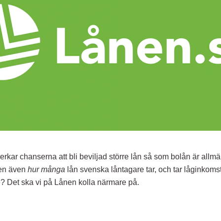
erkar chanserna att bli beviljad större lån så som bolån är allm
ten även
hur många
lån svenska låntagare tar, och tar låginkomst
? Det ska vi på Lånen kolla närmare på.