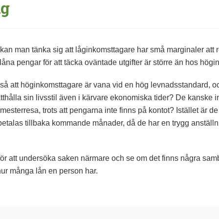
ng
k kan man tänka sig att låginkomsttagare har små marginaler att 
t låna pengar för att täcka oväntade utgifter är större än hos hög
så att höginkomsttagare är vana vid en hög levnadsstandard, oc
rätthålla sin livsstil även i kärvare ekonomiska tider? De kanske 
terresa, trots att pengarna inte finns på kontot? Istället är de
betalas tillbaka kommande månader, då de har en trygg anställn
för att undersöka saken närmare och se om det finns några sa
ur många lån en person har.