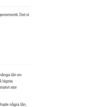
genomsnitt. Det vi
 många lån en
å lägsta
lativt stor
 hade några lån,