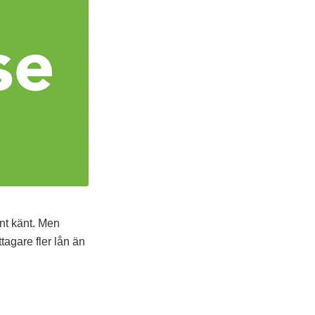
änt känt. Men
tagare fler lån än