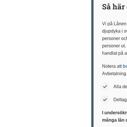
Så här
Vi på Lånen
djupdyka i s
personer oc
personer ut. 
handlat på 
Notera att
b
Avbetalning
Alla d
Deltaga
I undersökn
många lån d