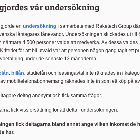
 gjordes vår undersökning
 gjorde en
undersökning
i samarbete med Raketech Group där v
venska låntagares lånevanor. Undersökningen skickades ut till 
h närmare 4 500 personer valde att medverka. Av dessa valdes 
Kriteriet för att bli utvald var att personen någon gång tagit ett pr
avbetalning under de senaste 12 månaderna.
olån
,
billån
, studielån och leasingavtal inte räknades in i kategor
 av mobiltelefonabonnemang räknades inte in som ett köp på av
eltagare deltog anonymt och fick samma frågor.
rna fick viss ersättning för att delta i undersökningen.
ingen fick deltagarna bland annat ange vilken inkomst de 
e har.