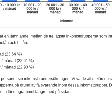
 var en jämn andel mellan de tre lägsta inkomstgrupperna som in
ielån och billån.
ad (23.64 %)
r / månad (23.61 %)
r / månad (22.93 %)
 personer sin inkomst i undersökningen. Vi valde att utelämna st
pperna på grund av få svarande inom dessa inkomstgrupper. De
och för diagrammet längre ned på sidan.