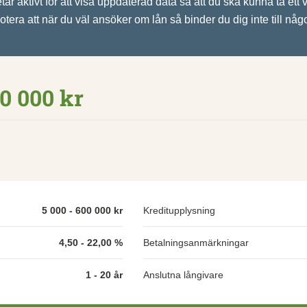
ar aktivt för att visa uppdaterad data så att du ska kunna ta ett 
otera att när du väl ansöker om lån så binder du dig inte till någo
00 000 kr
5 000 - 600 000 kr
Kreditupplysning
4,50 - 22,00 %
Betalningsanmärkningar
1 - 20 år
Anslutna långivare