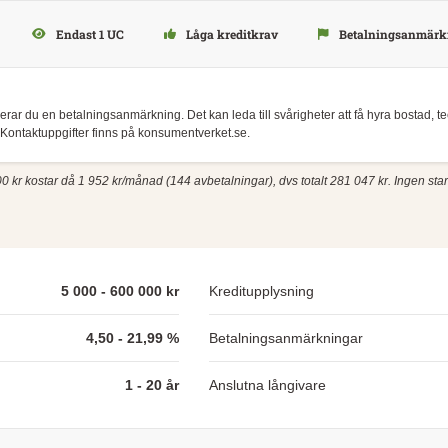
Endast 1 UC
Låga kreditkrav
Betalningsanmärkn
skerar du en betalningsanmärkning. Det kan leda till svårigheter att få hyra bostad, 
Kontaktuppgifter finns på konsumentverket.se.
0 kr kostar då 1 952 kr/månad (144 avbetalningar), dvs totalt 281 047 kr. Ingen start-/
5 000 - 600 000 kr
Kreditupplysning
4,50 - 21,99 %
Betalningsanmärkningar
1 - 20 år
Anslutna långivare