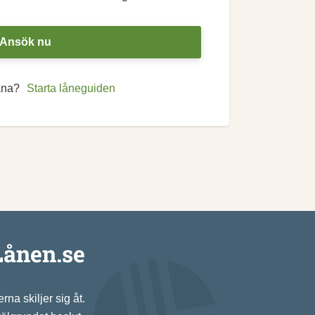
Ansök nu
låna?
Starta låneguiden
Lånen.se
na skiljer sig åt.