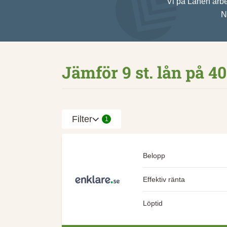
Vi på Lånen arbet
N
Jämför 9 st. lån på 4
Filter
1
Belopp
Effektiv ränta
Löptid