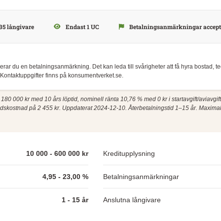
35 långivare
Endast 1 UC
Betalningsanmärkningar accept
skerar du en betalningsanmärkning. Det kan leda till svårigheter att få hyra bostad, 
Kontaktuppgifter finns på konsumentverket.se.
å 180 000 kr med 10 års löptid, nominell ränta 10,76 % med 0 kr i startavgift/aviavgift
nadskostnad på 2 455 kr. Uppdaterat 2024-12-10. Återbetalningstid 1–15 år. Maxim
10 000 - 600 000 kr
Kreditupplysning
4,95 - 23,00 %
Betalningsanmärkningar
1 - 15 år
Anslutna långivare