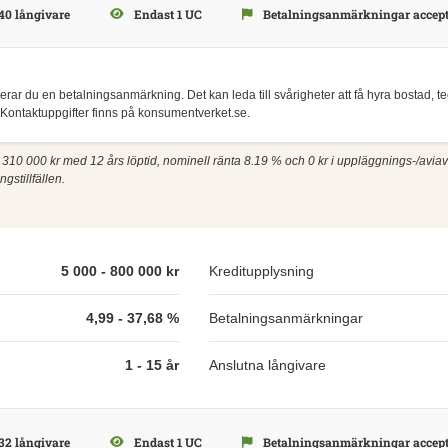
40 långivare
Endast 1 UC
Betalningsanmärkningar accept
skerar du en betalningsanmärkning. Det kan leda till svårigheter att få hyra bostad, 
Kontaktuppgifter finns på konsumentverket.se.
på 310 000 kr med 12 års löptid, nominell ränta 8.19 % och 0 kr i uppläggnings-/aviavgi
gstillfällen.
5 000 - 800 000 kr
Kreditupplysning
4,99 - 37,68 %
Betalningsanmärkningar
1 - 15 år
Anslutna långivare
32 långivare
Endast 1 UC
Betalningsanmärkningar accept