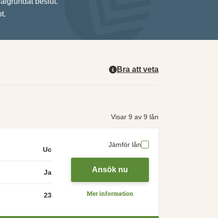
välgrundat beslut.
t.
Bra att veta
Visar 9 av 9 lån
Jämför lån
Uc
Ansök nu
Ja
Mer information
23