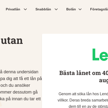
Privatlån
Snabblån
Bolån
Företagsl
 utan
Bästa lånet om 40
 På denna undersidan
pa dig att få ett lån på
aug
s och du ansöker
 kommer dessutom gå
Genom att söka lån hos Lendo
ka på innan du tar ett
villkor. Deras breda samarbet
dem till en av de störs