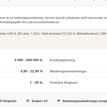
skerar du en betalningsanmärkning. Det kan leda till svårigheter att få hyra bostad, 
Kontaktuppgifter finns på konsumentverket.se.
nta: 6,95 %. Eff. ränta: 7,18 %. Totalt att betala 273 251 kr. Månadskostnad: 1 898 
5 000 - 600 000 kr
Kreditupplysning
4,95 - 22,99 %
Betalningsanmärkningar
1 - 20 år
Anslutna långivare
37 långivare
Endast 1 UC
Betalningsanmärkningar accept