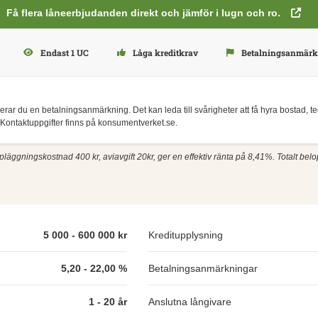
Få flera låneerbjudanden direkt och jämför i lugn och ro.
Endast 1 UC
Låga kreditkrav
Betalningsanmärkn
skerar du en betalningsanmärkning. Det kan leda till svårigheter att få hyra bostad, 
Kontaktuppgifter finns på konsumentverket.se.
pläggningskostnad 400 kr, aviavgift 20kr, ger en effektiv ränta på 8,41%. Totalt belo
5 000 - 600 000 kr
Kreditupplysning
5,20 - 22,00 %
Betalningsanmärkningar
1 - 20 år
Anslutna långivare