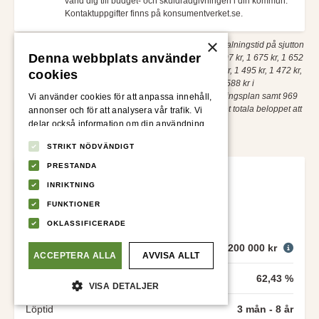
vänd dig till budget- och skuldrådgivningen i din kommun.
Kontaktuppgifter finns på konsumentverket.se.
×
En kredit på 20 000 kr till 22,00 % ränta med en återbetalningstid på sjutton
Denna webbplats använder
månader (med sjutton återbetalningar om 2 957 kr, 1 697 kr, 1 675 kr, 1 652
kr, 1 630 kr, 1 607 kr, 1 585 kr, 1 562 kr, 1 540 kr, 1 517 kr, 1 495 kr, 1 472 kr,
cookies
1 450 kr, 1 427 kr, 1 405 kr, 1 382 kr samt 1 360 kr) och 588 kr i
uppläggningsavgift, 2 435 kr i serviceavgift för avbetalningsplan samt 969
Vi använder cookies för att anpassa innehåll,
kr i aviavgifter ger en effektiv ränta på totalt 62,43 %. Det totala beloppet att
annonser och för att analysera vår trafik. Vi
återbetala är 27 412 kr.
delar också information om din användning
av vår webbplats med våra reklam- och
STRIKT NÖDVÄNDIGT
analyspartners som kan kombinera den med
annan information som du har tillhandahållit
PRESTANDA
dem eller som de har samlat in från din
INRIKTNING
användning av deras tjänster.
Integritetspolicy
FUNKTIONER
Jämför lån
OKLASSIFICERADE
Belopp
2 000 - 200 000 kr
ACCEPTERA ALLA
AVVISA ALLT
Effektiv ränta
62,43 %
VISA DETALJER
Löptid
3 mån - 8 år