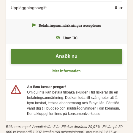
Uppläggningsavgift
0 kr
Betalningsanmärkningar accepteras
Utan UC
Ansök nu
Mer information
Att låna kostar pengar!
Om du inte kan betala tillbaka skulden i tid riskerar du en
betalningsanmärkning. Det kan leda till svårigheter att få
hyra bostad, teckna abonnemang och få nya lån. För stöd,
vänd dig till budget- och skuldrådgivningen i din kommun.
Kontaktuppgifter finns på konsumentverket.se.
Räkneexempel: Annuitetslån 5 år. Effektiv årsränta 29,97%. Ett lån på 50
000 kr kostar då 1 937 kr/mån (60 avbetalningar), dvs totalt 83 675 kr.