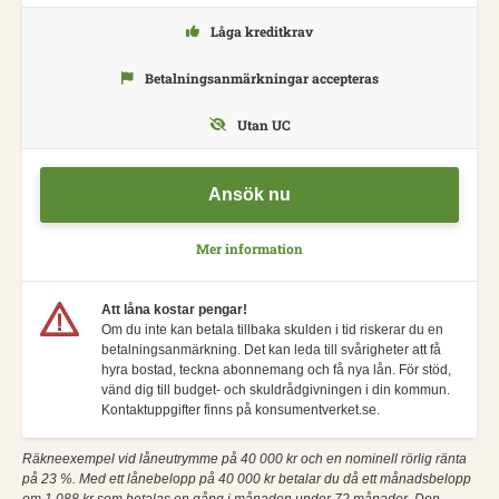
Låga kreditkrav
Betalningsanmärkningar accepteras
Utan UC
Ansök nu
Mer information
Att låna kostar pengar!
Om du inte kan betala tillbaka skulden i tid riskerar du en
betalningsanmärkning. Det kan leda till svårigheter att få
hyra bostad, teckna abonnemang och få nya lån. För stöd,
vänd dig till budget- och skuldrådgivningen i din kommun.
Kontaktuppgifter finns på konsumentverket.se.
Räkneexempel vid låneutrymme på 40 000 kr och en nominell rörlig ränta
på 23 %. Med ett lånebelopp på 40 000 kr betalar du då ett månadsbelopp
om 1 088 kr som betalas en gång i månaden under 72 månader. Den