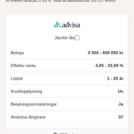
en effektiv ränta på 27,63 %. Totalt att återbetala blir 100 127 kronor.
Jämför lån
Belopp
5 000 - 600 000 kr
Effektiv ränta
4,95 - 22,99 %
Löptid
1 - 20 år
Kreditupplysning
Uc
Betalningsanmärkningar
Ja
Anslutna långivare
37