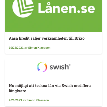
Aasa kredit säljer verksamheten till Brixo
10/22/2021
av
Simon Klaesson
Nu möjligt att teckna lån via Swish med flera
långivare
9/26/2023
av
Simon Klaesson