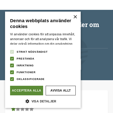
×
Denna webbplats använder
Vad tycker våra kunder om
cookies
Merax?
Vi använder cookies för att anpassa innehåll,
annonser och för att analysera vår trafik. Vi
delar också information om din användning
av vår webbplats med våra reklam- och
STRIKT NÖDVÄNDIGT
analyspartners som kan kombinera den med
annan information som du har tillhandahållit
PRESTANDA
dem eller som de har samlat in från din
Skriv ett omdöme
INRIKTNING
användning av deras tjänster.
Integritetspolicy
FUNKTIONER
OKLASSIFICERADE
ACCEPTERA ALLA
AVVISA ALLT
Mnm
VISA DETALJER