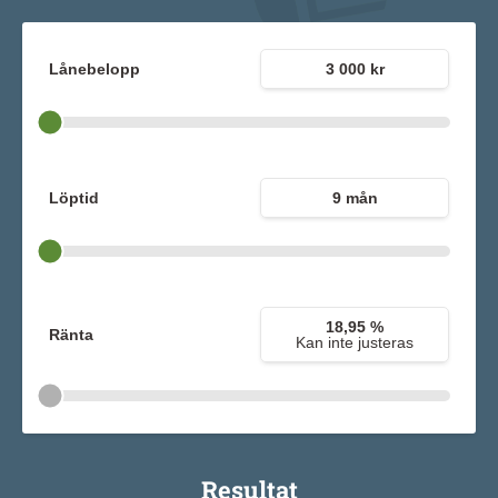
Lånebelopp
3 000 kr
Löptid
9 mån
18,95 %
Ränta
Kan inte justeras
Resultat