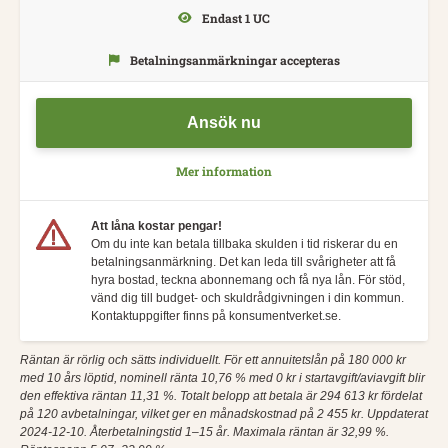
Endast 1 UC
Betalningsanmärkningar accepteras
Ansök nu
Mer information
Att låna kostar pengar!
Om du inte kan betala tillbaka skulden i tid riskerar du en
betalningsanmärkning. Det kan leda till svårigheter att få
hyra bostad, teckna abonnemang och få nya lån. För stöd,
vänd dig till budget- och skuldrådgivningen i din kommun.
Kontaktuppgifter finns på konsumentverket.se.
Räntan är rörlig och sätts individuellt. För ett annuitetslån på 180 000 kr
med 10 års löptid, nominell ränta 10,76 % med 0 kr i startavgift/aviavgift blir
den effektiva räntan 11,31 %. Totalt belopp att betala är 294 613 kr fördelat
på 120 avbetalningar, vilket ger en månadskostnad på 2 455 kr. Uppdaterat
2024-12-10. Återbetalningstid 1–15 år. Maximala räntan är 32,99 %.