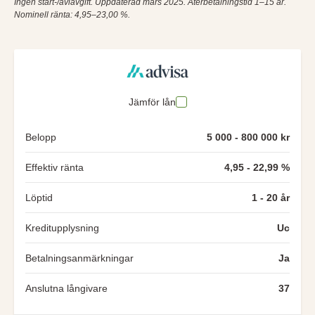
Ingen start-/aviavgift. Uppdaterad mars 2025. Återbetalningstid 1–15 år.
Nominell ränta: 4,95–23,00 %.
Jämför lån
Belopp
5 000 - 800 000 kr
Effektiv ränta
4,95 - 22,99 %
Löptid
1 - 20 år
Kreditupplysning
Uc
Betalningsanmärkningar
Ja
Anslutna långivare
37