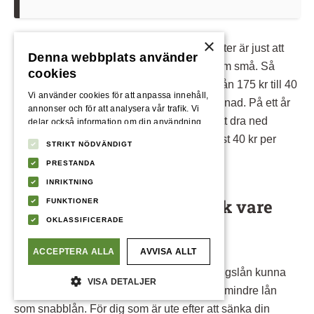
×
Hela poängen med att samla lån och krediter är just att
Denna webbplats använder
kunna dra ned på lånekostnaden, stora som små. Så
cookies
även om det inte låter som mycket att gå från 175 kr till 40
Vi använder cookies för att anpassa innehåll,
kr per månad i aviavgift så gör det stor skillnad. På ett år
annonser och för att analysera vår trafik. Vi
blir skillnaden 1620 kr som du sparar på att dra ned
delar också information om din användning
av vår webbplats med våra reklam- och
aviavgiften från 175 kr per månad till endast 40 kr per
STRIKT NÖDVÄNDIGT
analyspartners som kan kombinera den med
månad.
annan information som du har tillhandahållit
PRESTANDA
dem eller som de har samlat in från din
INRIKTNING
användning av deras tjänster.
Lägre månadskostnad tack vare
Integritetspolicy
FUNKTIONER
OKLASSIFICERADE
längre amorteringstid
ACCEPTERA ALLA
AVVISA ALLT
Förutom att sänka räntan, så brukar samlingslån kunna
VISA DETALJER
erbjuda en längre löptid, än den du har på mindre lån
som snabblån. För dig som är ute efter att sänka din