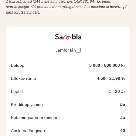
1 952 kr/månad (144 avbetalningar), dvs totalt 281 047 kr. Ingen
start-/aviavgift. 6% nominell ränta (rörlig ränta, sätts individuellt baserat på
dina förutsättningar).
Jämför lån
Belopp
5 000 - 800 000 kr
Effektiv ränta
4,50 - 21,99 %
Löptid
1 - 20 år
Kreditupplysning
Uc
Betalningsanmärkningar
Ja
Anslutna långivare
40