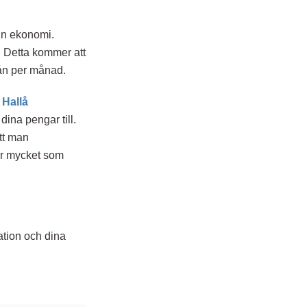
din ekonomi.
. Detta kommer att
lån per månad.
å
Hallå
ina pengar till.
att man
ur mycket som
uation och dina