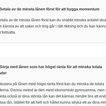
- Betala av de minsta lånen först för att bygga momentum
tala av de minsta lånen först kan du snabbt minska antalet skul
n känsla av att saker och ting går i rätt riktning och du kan känn
 fortsätta.
- Börja med lånen som har högst ränta för att minska totala
ader
kusera på lånen med högst ränta först kan du minska de totala
derna. Denna metod är den mest ekonomiskt gynnsamma, men 
nta också är dina största lån kan det kännas mindre bra att end
sa lån, istället för att helt och hållet kunna stryka ett av dina mi