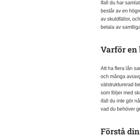
Ifall du har samlat
består av en hög
av skuldfällor, oc
betala av samtlig
Varför en 
Att ha flera lån s
och många aviavgift
välstrukturerad b
som följer med sku
ifall du inte gör 
vad du behöver g
Förstå din