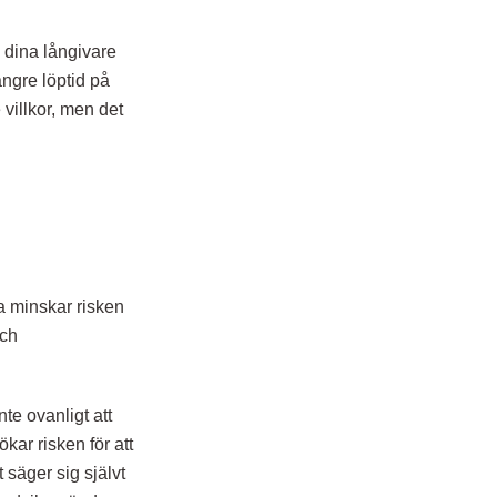
l dina långivare
ängre löptid på
e villkor, men det
a minskar risken
och
nte ovanligt att
kar risken för att
säger sig självt