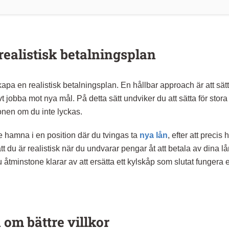
realistisk betalningsplan
 skapa en realistisk betalningsplan. En hållbar approach är att sä
 jobba mot nya mål. På detta sätt undviker du att sätta för stora
ionen om du inte lyckas.
te hamna i en position där du tvingas ta
nya lån
, efter att precis 
 att du är realistisk när du undvarar pengar åt att betala av dina lån
du åtminstone klarar av att ersätta ett kylskåp som slutat fungera e
om bättre villkor