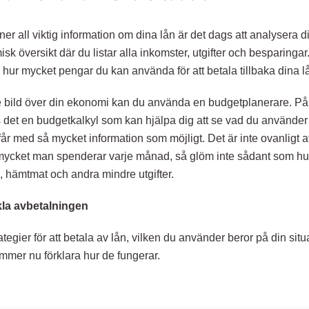
it ner all viktig information om dina lån är det dags att analysera 
 översikt där du listar alla inkomster, utgifter och besparingar
å hur mycket pengar du kan använda för att betala tillbaka dina 
tre bild över din ekonomi kan du använda en budgetplanerare. P
 det en budgetkalkyl som kan hjälpa dig att se vad du använder d
u får med så mycket information som möjligt. Det är inte ovanligt 
 mycket man spenderar varje månad, så glöm inte sådant som h
, hämtmat och andra mindre utgifter.
ckla avbetalningen
rategier för att betala av lån, vilken du använder beror på din sit
ommer nu förklara hur de fungerar.