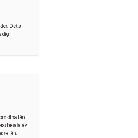
der. Detta
a dig
om dina lån
ast betala av
ndre lån.