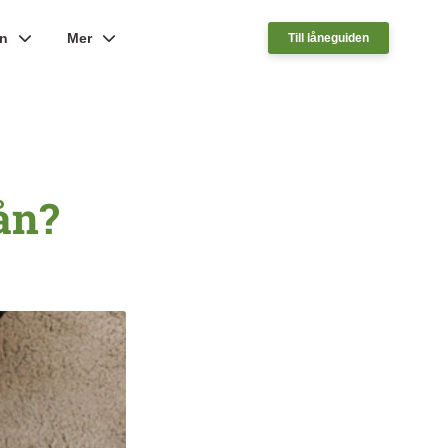
ån
Mer
Till låneguiden
lån?