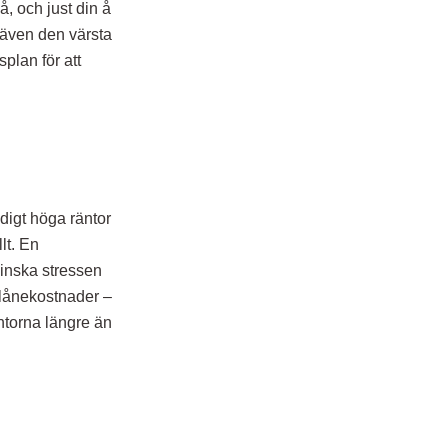
, och just din å
 även den värsta
plan för att
ldigt höga räntor
lt. En
minska stressen
 lånekostnader –
äntorna längre än