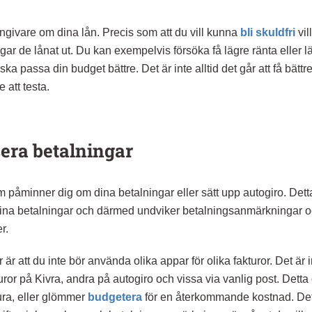
ngivare om dina lån. Precis som att du vill kunna
bli skuldfri
vil
gar de lånat ut. Du kan exempelvis försöka få lägre ränta eller l
 ska passa din budget bättre. Det är inte alltid det går att få bättr
 att testa.
era betalningar
påminner dig om dina betalningar eller sätt upp autogiro. Dett
 dina betalningar och därmed undviker betalningsanmärkningar 
er.
är att du inte bör använda olika appar för olika fakturor. Det är i
turor på Kivra, andra på autogiro och vissa via vanlig post. Detta ö
ura, eller glömmer
budgetera
för en återkommande kostnad. Det 