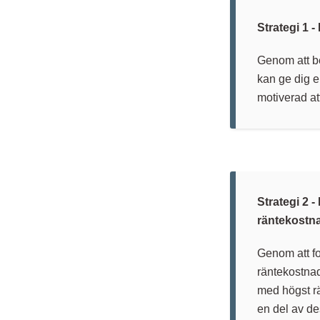
Strategi 1 
Genom att be
kan ge dig e
motiverad att
Strategi 2 
räntekostn
Genom att fo
räntekostna
med högst rä
en del av des