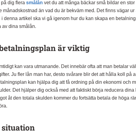
 på dig flera
smålån
vet du att många bäckar små bildar en stor å
re månadskostnad än vad du är bekväm med. Det finns vägar ur
h i denna artikel ska vi gå igenom hur du kan skapa en betalnings
a av dina smålån.
betalningsplan är viktig
amtidigt kan vara utmanande. Det innebär ofta att man betalar vä
er. Ju fler lån man har, desto svårare blir det att hålla koll på al
etalningsplan kan hjälpa dig att få ordning på din ekonomi och 
lder. Det hjälper dig också med att faktiskt börja reducera dina
något åt den totala skulden kommer du fortsätta betala de höga r
öra.
 situation