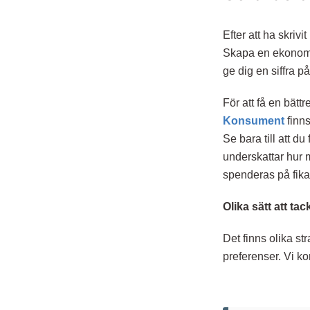
Efter att ha skriv
Skapa en ekonomisk
ge dig en siffra p
För att få en bät
Konsument
finns
Se bara till att d
underskattar hur
spenderas på fika
Olika sätt att ta
Det finns olika st
preferenser. Vi k