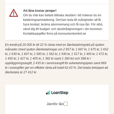
Att låna kostar pengar!
Om du inte kan betala tillbaka skulden i tid riskerar du en
betalningsanmärkning. Det kan leda till svårigheter att få
hyra bostad, teckna abonnemang och få nya lån. För stöd,
vänd dig till budget- och skuldrådgivningen i din kommun.
Kontaktuppgifter finns på konsumentverket.se.
En kredit på 20 000 kr till 22 % ränta med en återbetalningstid på sjutton
månader (med sjutton återbetalningar om 2 957 kr, 1 697 kr, 1 675 kr, 1 652
kr, 1 630 kr, 1 607 kr, 1 585 kr, 1 562 kr, 1 540 kr, 1 517 kr, 1 495 kr, 1 472 kr,
1 450 kr, 1 427 kr, 1 405 kr, 1 382 kr samt 1 360 kr) och 588 kr i
uppläggningsavgift, 2 435 kr i serviceavgift för avbetalningsplan samt 969
kr i aviavgifter ger en effektiv ränta på totalt 62,43 %. Det totala beloppet att
återbetala är 27 412 kr.
Jämför lån