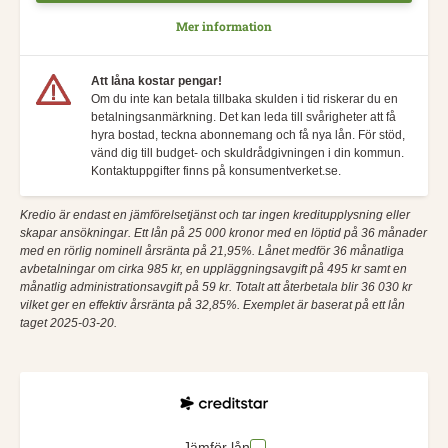
Mer information
Att låna kostar pengar!
Om du inte kan betala tillbaka skulden i tid riskerar du en
betalningsanmärkning. Det kan leda till svårigheter att få
hyra bostad, teckna abonnemang och få nya lån. För stöd,
vänd dig till budget- och skuldrådgivningen i din kommun.
Kontaktuppgifter finns på konsumentverket.se.
Kredio är endast en jämförelsetjänst och tar ingen kreditupplysning eller
skapar ansökningar. Ett lån på 25 000 kronor med en löptid på 36 månader
med en rörlig nominell årsränta på 21,95%. Lånet medför 36 månatliga
avbetalningar om cirka 985 kr, en uppläggningsavgift på 495 kr samt en
månatlig administrationsavgift på 59 kr. Totalt att återbetala blir 36 030 kr
vilket ger en effektiv årsränta på 32,85%. Exemplet är baserat på ett lån
taget 2025-03-20.
Jämför lån