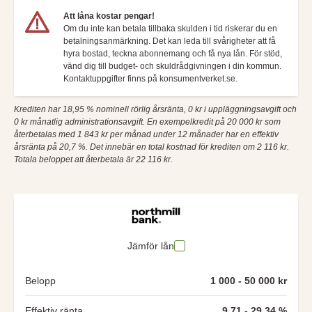
Att låna kostar pengar!
Om du inte kan betala tillbaka skulden i tid riskerar du en
betalningsanmärkning. Det kan leda till svårigheter att få
hyra bostad, teckna abonnemang och få nya lån. För stöd,
vänd dig till budget- och skuldrådgivningen i din kommun.
Kontaktuppgifter finns på konsumentverket.se.
Krediten har 18,95 % nominell rörlig årsränta, 0 kr i uppläggningsavgift och
0 kr månatlig administrationsavgift. En exempelkredit på 20 000 kr som
återbetalas med 1 843 kr per månad under 12 månader har en effektiv
årsränta på 20,7 %. Det innebär en total kostnad för krediten om 2 116 kr.
Totala beloppet att återbetala är 22 116 kr.
Jämför lån
Belopp
1 000 - 50 000 kr
Effektiv ränta
9,71 - 29,34 %