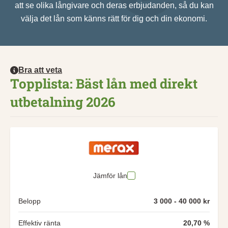
att se olika långivare och deras erbjudanden, så du kan
välja det lån som känns rätt för dig och din ekonomi.
Bra att veta
Topplista: Bäst lån med direkt
utbetalning 2026
Jämför lån
Belopp
3 000 - 40 000 kr
Effektiv ränta
20,70 %