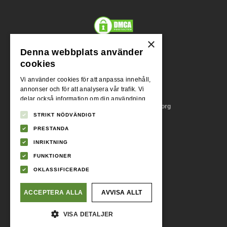
×
Denna webbplats använder
Org.nr.
cookies
556955-1004
Vi använder cookies för att anpassa innehåll,
annonser och för att analysera vår trafik. Vi
Adress
delar också information om din användning
Stora Badhusgatan 18, 411 21 Göteborg
av vår webbplats med våra reklam- och
STRIKT NÖDVÄNDIGT
analyspartners som kan kombinera den med
annan information som du har tillhandahållit
PRESTANDA
Momsreg.nr.
dem eller som de har samlat in från din
SE556955100401
INRIKTNING
användning av deras tjänster.
Integritetspolicy
FUNKTIONER
Telefonnummer
OKLASSIFICERADE
031 - 745 86 09
ACCEPTERA ALLA
AVVISA ALLT
E-postadress
VISA DETALJER
support@lånen.se