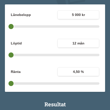
Lånebelopp
5 000 kr
Löptid
12 mån
Ränta
4,50 %
Resultat