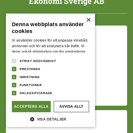
Ekonomi Sverige AB
×
Denna webbplats använder
cookies
Vi använder cookies för att anpassa innehåll,
annonser och för att analysera vår trafik. Vi
delar också information om din användning
av vår webbplats med våra reklam- och
Ränta
STRIKT NÖDVÄNDIGT
analyspartners som kan kombinera den med
annan information som du har tillhandahållit
4,95 - 23,00 %
PRESTANDA
dem eller som de har samlat in från din
INRIKTNING
användning av deras tjänster.
Integritetspolicy
FUNKTIONER
Maxbelopp
OKLASSIFICERADE
800 000 kr
ACCEPTERA ALLA
AVVISA ALLT
VISA DETALJER