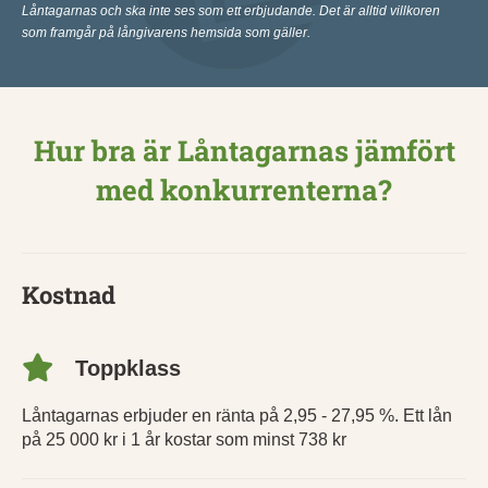
Låntagarnas och ska inte ses som ett erbjudande. Det är alltid villkoren
som framgår på långivarens hemsida som gäller.
Hur bra är Låntagarnas jämfört
med konkurrenterna?
Kostnad
Toppklass
Låntagarnas erbjuder en ränta på 2,95 - 27,95 %. Ett lån
på 25 000 kr i 1 år kostar som minst 738 kr