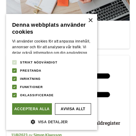
×
Denna webbplats använder
Låna pengar vid hög inflation
cookies
3/27/2023
av
Simon Klaesson
Vi använder cookies för att anpassa innehåll,
annonser och för att analysera vår trafik. Vi
delar också information om din användning
av vår webbplats med våra reklam- och
STRIKT NÖDVÄNDIGT
analyspartners som kan kombinera den med
annan information som du har tillhandahållit
PRESTANDA
dem eller som de har samlat in från din
INRIKTNING
användning av deras tjänster.
Integritetspolicy
FUNKTIONER
OKLASSIFICERADE
ACCEPTERA ALLA
AVVISA ALLT
Upplysningscentralens syn på ett skuldregister
VISA DETALJER
11/8/2023
av
Simon Klaesson