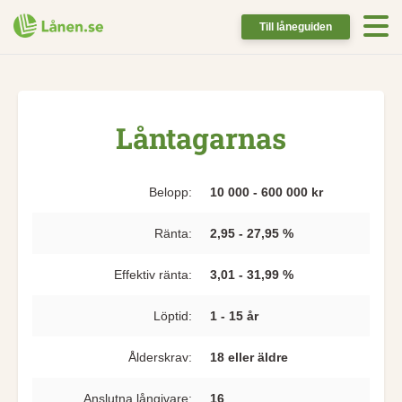
Till låneguiden
Låntagarnas
Belopp:
10 000 - 600 000 kr
Ränta:
2,95 - 27,95 %
Effektiv ränta:
3,01 - 31,99 %
Löptid:
1 - 15 år
Ålderskrav:
18 eller äldre
Anslutna långivare:
16