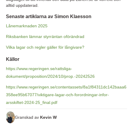
alltid uppdaterad.
Senaste artiklarna av Simon Klaesson
Lånemarknaden 2025
Riksbanken lämnar styrräntan oförändrad
Vilka lagar och regler gäller för långivare?
Källor
https://www.regeringen.se/rattsliga-
dokument/proposition/2024/10/prop.-20242526
https://www.regeringen.se/contentassets/8a1f84311dc142baaa6
358ee95b67077/viktigare-lagar-och-forordningar-infor-
arsskiftet-2024-25_final.pdf
Granskad av
Kevin W