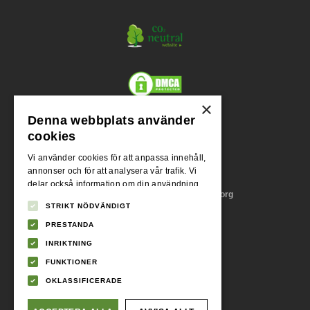
×
Denna webbplats använder
Org.nr.
cookies
556955-1004
Vi använder cookies för att anpassa innehåll,
annonser och för att analysera vår trafik. Vi
Adress
delar också information om din användning
Stora Badhusgatan 18, 411 21 Göteborg
av vår webbplats med våra reklam- och
STRIKT NÖDVÄNDIGT
analyspartners som kan kombinera den med
annan information som du har tillhandahållit
PRESTANDA
Momsreg.nr.
dem eller som de har samlat in från din
INRIKTNING
SE556955100401
användning av deras tjänster.
Integritetspolicy
FUNKTIONER
Telefonnummer
OKLASSIFICERADE
031 - 745 86 09