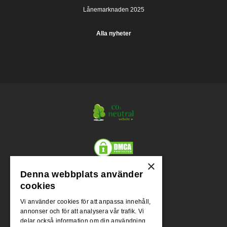
Lånemarknaden 2025
Alla nyheter
×
Denna webbplats använder
Org.nr.
cookies
556955-1004
Vi använder cookies för att anpassa innehåll,
annonser och för att analysera vår trafik. Vi
Adress
delar också information om din användning