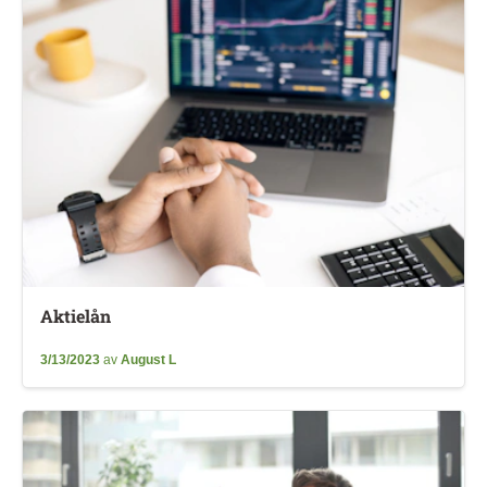
Aktielån
3/13/2023
av
August L