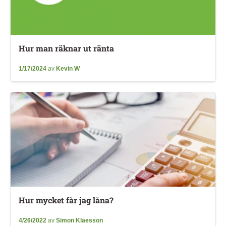
Hur man räknar ut ränta
1/17/2024
av
Kevin W
Hur mycket får jag låna?
4/26/2022
av
Simon Klaesson