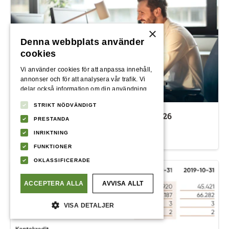
×
Denna webbplats använder
cookies
Vi använder cookies för att anpassa innehåll,
annonser och för att analysera vår trafik. Vi
delar också information om din användning
av vår webbplats med våra reklam- och
STRIKT NÖDVÄNDIGT
analyspartners som kan kombinera den med
Låneförmedlaren med flest banker 2026
annan information som du har tillhandahållit
PRESTANDA
dem eller som de har samlat in från din
INRIKTNING
4/26/2023
av
Simon Klaesson
användning av deras tjänster.
Integritetspolicy
FUNKTIONER
OKLASSIFICERADE
ACCEPTERA ALLA
AVVISA ALLT
VISA DETALJER