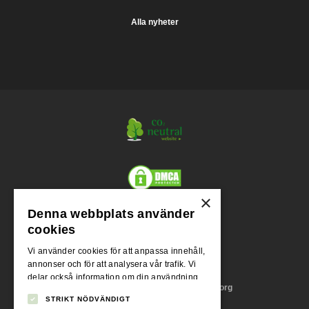
Alla nyheter
×
Denna webbplats använder
Org.nr.
cookies
556955-1004
Vi använder cookies för att anpassa innehåll,
annonser och för att analysera vår trafik. Vi
Adress
delar också information om din användning
Stora Badhusgatan 18, 411 21 Göteborg
av vår webbplats med våra reklam- och
STRIKT NÖDVÄNDIGT
analyspartners som kan kombinera den med