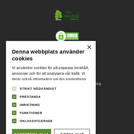
×
Denna webbplats använder
Org.nr.
cookies
556955-1004
Vi använder cookies för att anpassa innehåll,
annonser och för att analysera vår trafik. Vi
Adress
delar också information om din användning
Stora Badhusgatan 18, 411 21 Göteborg
av vår webbplats med våra reklam- och
STRIKT NÖDVÄNDIGT
analyspartners som kan kombinera den med
annan information som du har tillhandahållit
PRESTANDA
Momsreg.nr.
dem eller som de har samlat in från din
SE556955100401
INRIKTNING
användning av deras tjänster.
Integritetspolicy
FUNKTIONER
Telefonnummer
OKLASSIFICERADE
031 - 745 86 09