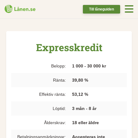
Till låneguiden
Expresskredit
Belopp:
1 000 - 30 000 kr
Ränta:
39,80 %
Effektiv ränta:
53,12 %
Löptid:
3 mån - 8 år
Ålderskrav:
18 eller äldre
Betalningsanmärkningar:
Accepteras inte