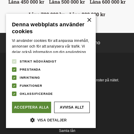
Låna 450 000 kr
Låna 500 000 kr
Låna 600 000 kr
Låna 700 000 kr
Låna 800 000 kr
×
Denna webbplats använder
cookies
Vi använder cookies för att anpassa innehåll,
Lånen.se
Lånene.no
annonser och för att analysera vår trafik. Vi
delar också information om din användning
av vår webbplats med våra reklam- och
STRIKT NÖDVÄNDIGT
analyspartners som kan kombinera den med
© 2018-2026
Compary AB
annan information som du har tillhandahållit
PRESTANDA
dem eller som de har samlat in från din
INRIKTNING
Compary AB tillhandahåller ett flertal jämförelsetjänster på nätet.
användning av deras tjänster.
Integritetspolicy
FUNKTIONER
OKLASSIFICERADE
Jämför lån
ACCEPTERA ALLA
AVVISA ALLT
Företagslån
VISA DETALJER
Låneförmedlare
Samla lån