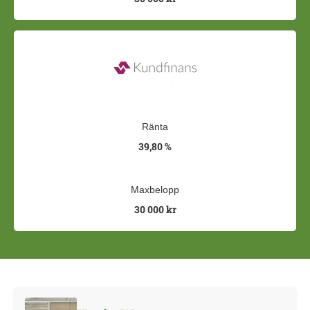
Ränta
39,80 %
Maxbelopp
30 000 kr