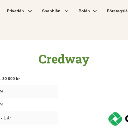
Privatlån
Snabblån
Bolån
Företagsl
Credway
- 30 000 kr
 %
 %
- 1 år