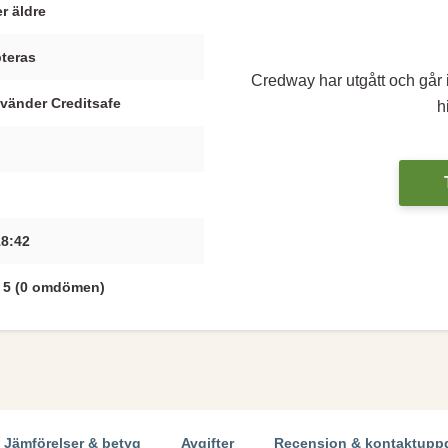
er äldre
teras
Credway har utgått och går in
nvänder Creditsafe
h
18:42
v 5 (0 omdömen)
Jämförelser & betyg
Avgifter
Recension & kontaktuppg