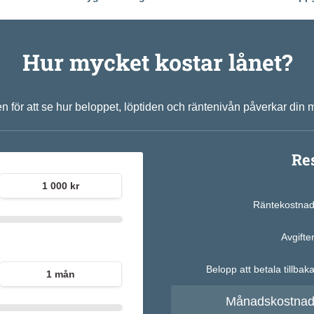
Hur mycket kostar lånet?
n för att se hur beloppet, löptiden och räntenivån påverkar di
Re
1 000 kr
Räntekostna
Avgifte
Belopp att betala tillbak
1 mån
Månadskostna