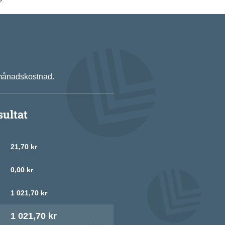
n månadskostnad.
sultat
d
21,70 kr
r
0,00 kr
a
1 021,70 kr
d
1 021,70 kr