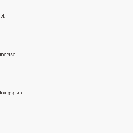
vi.
innelse.
lningsplan.