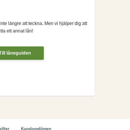
te längre att teckna. Men vi hjälper dig att
itta ett annat lån!
Till låneguiden
ifter
Kundomdömen