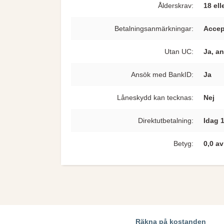
Ålderskrav:
18 ell
Betalningsanmärkningar:
Accep
Utan UC:
Ja, a
Ansök med BankID:
Ja
Låneskydd kan tecknas:
Nej
Direkt­utbetalning:
Idag 
Betyg:
0,0 a
Räkna på kostanden