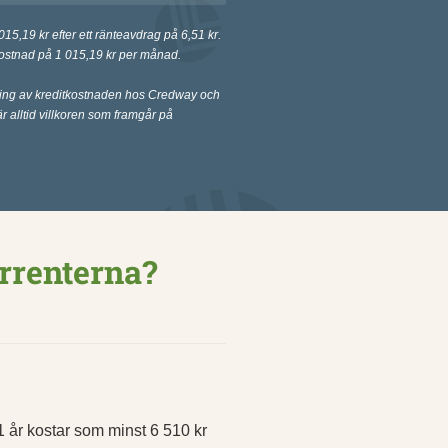
 015,19 kr efter ett ränteavdrag på 6,51 kr.
ostnad på 1 015,19 kr per månad.
ing av kreditkostnaden hos Credway och
r alltid villkoren som framgår på
rrenterna?
1 år kostar som minst 6 510 kr