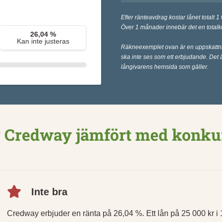
Efter ränteavdrag kostar lånet totalt 1
Över 1 månader innebär det en totalk
26,04 %
Kan inte justeras
Räkneexemplet ovan är en uppskattn
ska inte ses som ett erbjudande. Det ä
långivarens hemsida som gäller.
r Credway jämfört med konku
Inte bra
Credway erbjuder en ränta på 26,04 %. Ett lån på 25 000 kr i 