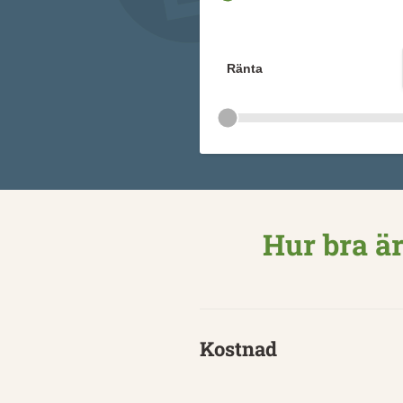
Ränta
Hur bra ä
Kostnad