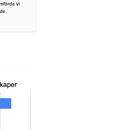
ämförde vi
nde