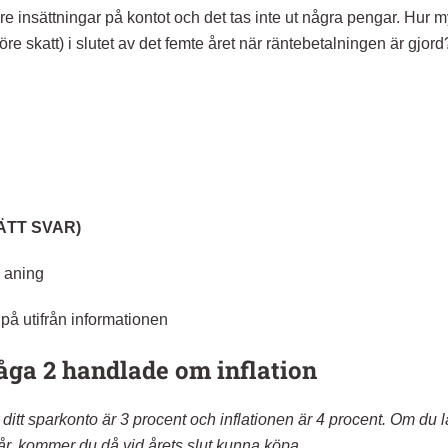
are insättningar på kontot och det tas inte ut några pengar. Hur m
före skatt) i slutet av det femte året när räntebetalningen är gjord
RÄTT SVAR)
 aning
 på utifrån informationen
ga 2 handlade om inflation
 ditt sparkonto är 3 procent och inflationen är 4 procent. Om du 
t år, kommer du då vid årets slut kunna köpa…