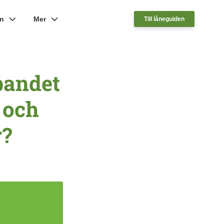
ån
Mer
Till låneguiden
bandet
 och
?