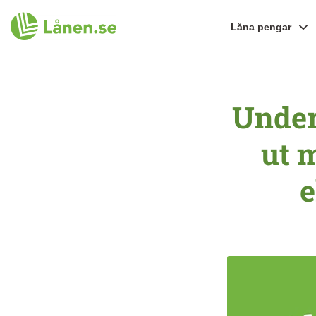
Låna pengar
Under
ut 