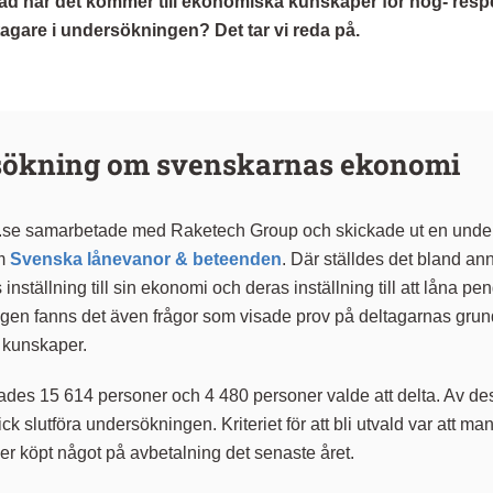
lnad när det kommer till ekonomiska kunskaper för hög- resp
tagare i undersökningen? Det tar vi reda på.
ökning om svenskarnas ekonomi
.se samarbetade med Raketech Group och skickade ut en und
om
Svenska lånevanor & beteenden
. Där ställdes det bland an
nställning till sin ekonomi och deras inställning till att låna peng
gen fanns det även frågor som visade prov på deltagarnas gru
 kunskaper.
rågades 15 614 personer och 4 480 personer valde att delta. Av d
ck slutföra undersökningen. Kriteriet för att bli utvald var att man
ller köpt något på avbetalning det senaste året.