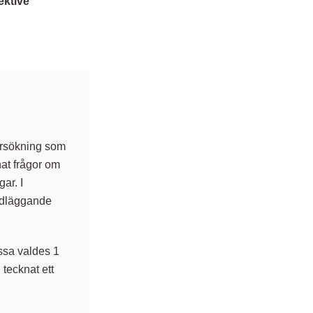
ektive
ersökning som
nat frågor om
ar. I
ndläggande
essa valdes 1
 tecknat ett