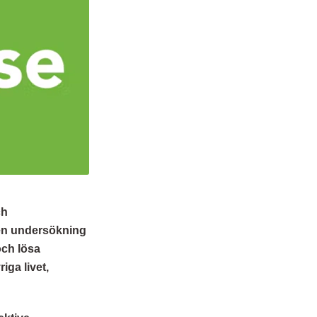
ch
 en undersökning
och lösa
iga livet,