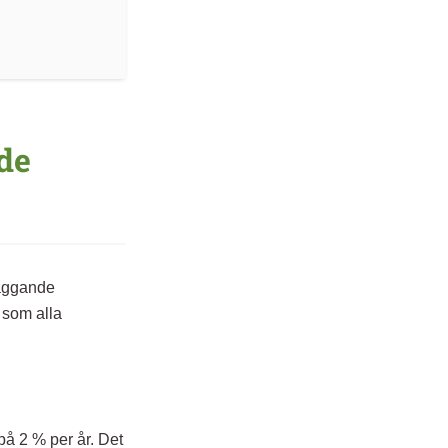
de
läggande
 som alla
på 2 % per år. Det