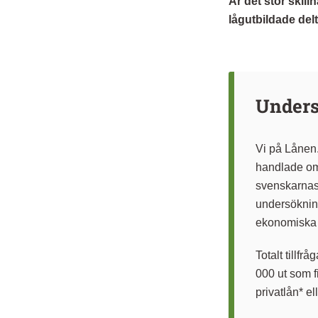
Är det stor skil
lågutbildade del
Unders
Vi på Lånen
handlade 
svenskarnas i
undersöknin
ekonomiska
Totalt tillf
000 ut som fi
privatlån* e