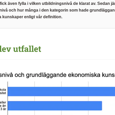
ick även fylla i vilken utbildningsnivå de klarat av. Sedan j
snivå och hur många i den kategorin som hade grundlägga
kunskaper enligt vår definition.
lev utfallet