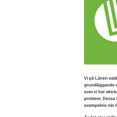
Vi på Lånen vald
grundläggande ek
som vi har skicka
problem. Dessa f
exempelvis när m