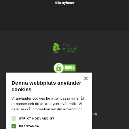
Alla nyheter
×
Denna webbplats använder
Org.nr.
cookies
556955-1004
Vi använder cookies för att anpassa innehåll,
annonser och för att analysera vår trafik. Vi
Adress
delar också information om din användning
Stora Badhusgatan 18, 411 21 Göteborg
av vår webbplats med våra reklam- och
STRIKT NÖDVÄNDIGT
analyspartners som kan kombinera den med
annan information som du har tillhandahållit
PRESTANDA
Momsreg.nr.