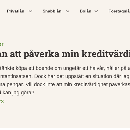
Privatlån
Snabblån
Bolån
Företagsl
or
n att påverka min kreditvärd
tänkte köpa ett boende om ungefär ett halvår, håller på a
ontantinsatsen. Dock har det uppstått en situation där ja
pengar. Vill dock inte att min kreditvärdighet påverkas 
d kan jag göra?
23