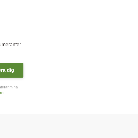
numeranter
era dig
nterar mina
yn
.