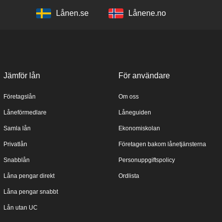
Lånen.se
Lånene.no
Jämför lån
För användare
Företagslån
Om oss
Låneförmedlare
Låneguiden
Samla lån
Ekonomiskolan
Privatlån
Företagen bakom lånetjänsterna
Snabblån
Personuppgiftspolicy
Låna pengar direkt
Ordlista
Låna pengar snabbt
Lån utan UC