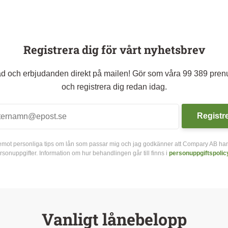
Registrera dig för vårt nyhetsbrev
råd och erbjudanden direkt på mailen! Gör som våra 99 389 pre
och registrera dig redan idag.
Registr
a emot personliga tips om lån som passar mig och jag godkänner att Compary AB ha
rsonuppgifter. Information om hur behandlingen går till finns i
personuppgiftspolic
Vanligt lånebelopp