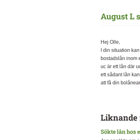
August L s
Hej Olle,
I din situation ka
bostadslån inom en
uc är ett lån där 
ett sådant lån kan
att få din bolånea
Liknande 
Sökte lån hos e