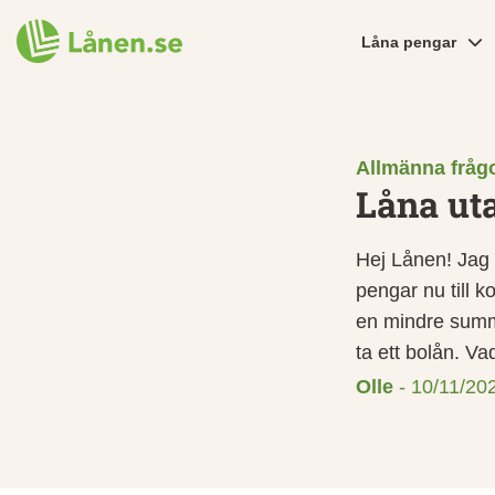
Låna pengar
Allmänna fråg
Låna uta
Hej Lånen! Jag 
pengar nu till k
en mindre summa 
ta ett bolån. Va
Olle
-
10/11/20