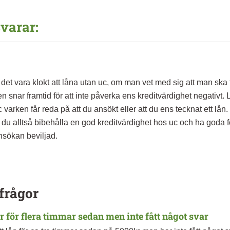
varar:
n det vara klokt att låna utan uc, om man vet med sig att man ska t
 snar framtid för att inte påverka ens kreditvärdighet negativt.
uc varken får reda på att du ansökt eller att du ens tecknat ett lå
 du alltså bibehålla en god kreditvärdighet hos uc och ha goda fö
nsökan beviljad.
frågor
r för flera timmar sedan men inte fått något svar