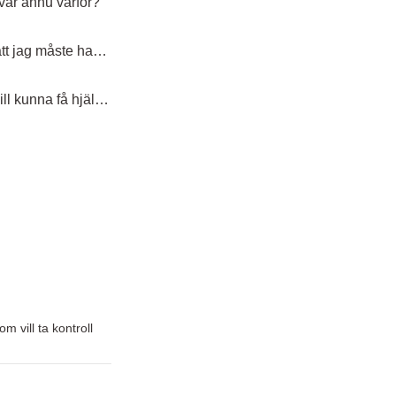
svar ännu varför?
m vill ta kontroll