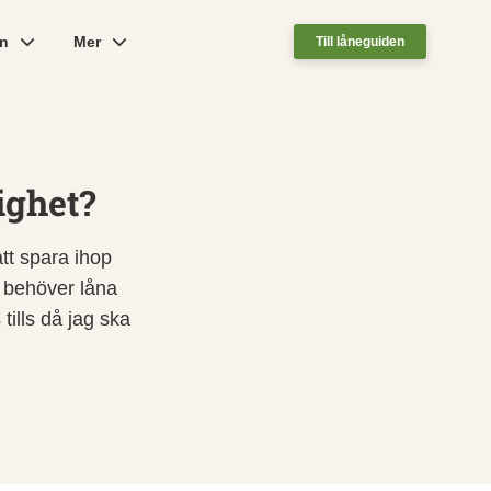
ån
Mer
Till låneguiden
ighet?
tt spara ihop
g behöver låna
tills då jag ska