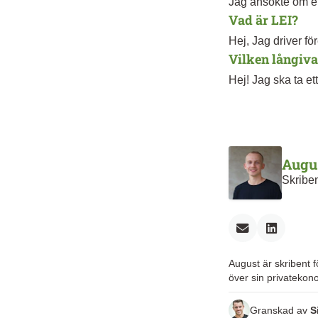
Jag ansökte om et
Vad är LEI?
Hej, Jag driver företag och ska börja handla med värdepapper, men har fått höra att jag måste ha
Vilken långiva
en såkallad LEI-k
Hej! Jag ska ta ett lån och vill veta vilken långivare som har bäst kundtjänst. Jag vill kunna få hjälp
snabbt och enkelt
Augu
Skribe
August är skribent f
över sin privatekon
Granskad av
S