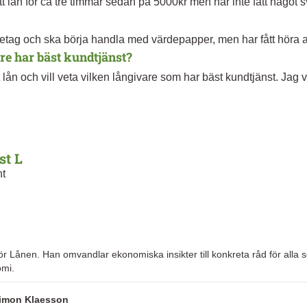
t lån för ca tre timmar sedan på 5000kr men har inte fått något 
re har bäst kundtjänst?
od. Jag undrar vad detta är för något. Mvh Adrian
 om jag undrar något. Har ni några tips?
st L
nt
ör Lånen. Han omvandlar ekonomiska insikter till konkreta råd för alla so
omi.
imon Klaesson