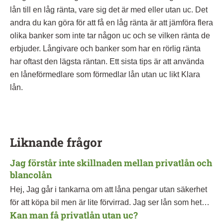
lån till en låg ränta, vare sig det är med eller utan uc. Det
andra du kan göra för att få en låg ränta är att jämföra flera
olika banker som inte tar någon uc och se vilken ränta de
erbjuder. Långivare och banker som har en rörlig ränta
har oftast den lägsta räntan. Ett sista tips är att använda
en låneförmedlare som förmedlar lån utan uc likt Klara
lån.
Liknande frågor
Jag förstår inte skillnaden mellan privatlån och
blancolån
Hej, Jag går i tankarna om att låna pengar utan säkerhet
för att köpa bil men är lite förvirrad. Jag ser lån som heter
Kan man få privatlån utan uc?
privatlån och lån som heter blancolån, men båda verkar