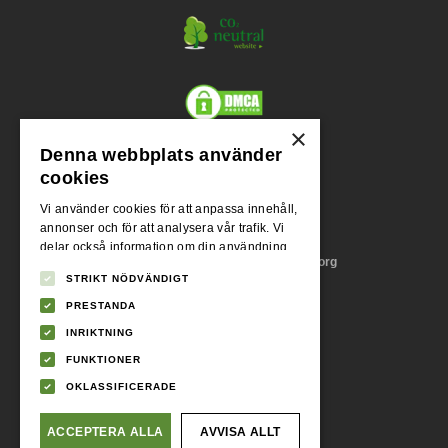
×
Denna webbplats använder
Org.nr.
cookies
556955-1004
Vi använder cookies för att anpassa innehåll,
annonser och för att analysera vår trafik. Vi
Adress
delar också information om din användning
Stora Badhusgatan 18, 411 21 Göteborg
av vår webbplats med våra reklam- och
STRIKT NÖDVÄNDIGT
analyspartners som kan kombinera den med
annan information som du har tillhandahållit
PRESTANDA
Momsreg.nr.
dem eller som de har samlat in från din
SE556955100401
INRIKTNING
användning av deras tjänster.
Integritetspolicy
FUNKTIONER
Telefonnummer
OKLASSIFICERADE
031 - 745 86 09
ACCEPTERA ALLA
AVVISA ALLT