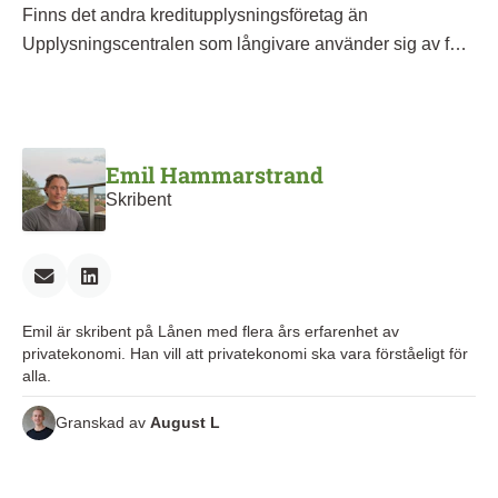
vara samma eller har jag fel? Är det någon skillnad på
Finns det andra kreditupplysningsföretag än
dem alls? Mvh Förvirrad låntagare
Upplysningscentralen som långivare använder sig av för
att erbjuda privatlån
Emil Hammarstrand
Skribent
Emil är skribent på Lånen med flera års erfarenhet av
privatekonomi. Han vill att privatekonomi ska vara förståeligt för
alla.
Granskad av
August L