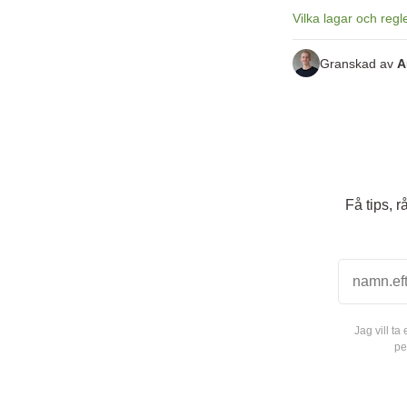
Vilka lagar och regle
Granskad av
A
Få tips, 
Jag vill t
pe