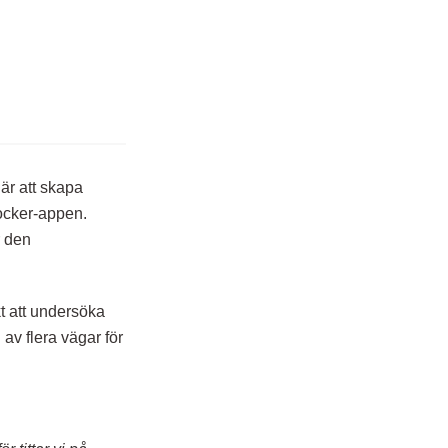
 är att skapa
ocker-appen.
r den
kt att undersöka
av flera vägar för