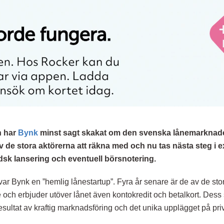
n har
Bynk
minst sagt skakat om den svenska lånemarknaden
 av de stora aktörerna att räkna med och nu tas nästa steg i
dsk lansering och eventuell börsnotering.
ar Bynk en ”hemlig lånestartup”. Fyra år senare är de av de sto
ge och erbjuder utöver lånet även kontokredit och betalkort. Des
esultat av kraftig marknadsföring och det unika upplägget på priv