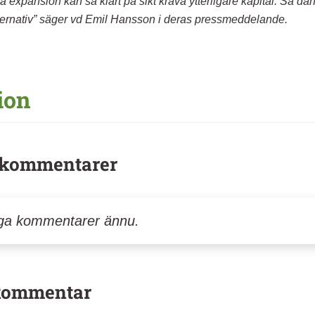
a expansion kan så klart på sikt kräva ytterligare kapital. Så därfö
ternativ” säger vd Emil Hansson i deras pressmeddelande.
ion
kommentarer
nga kommentarer ännu.
 kommentar