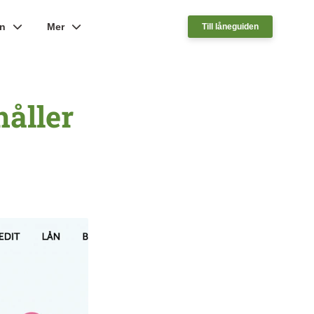
ån
Mer
Till låneguiden
åller