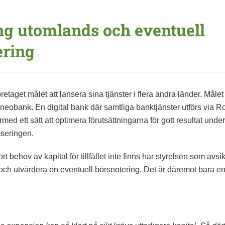
ng utomlands och eventuell
ering
etaget målet att lansera sina tjänster i flera andra länder. Målet
eobank. En digital bank där samtliga banktjänster utförs via R
ed ett sätt att optimera förutsättningarna för gott resultat unde
nseringen.
t behov av kapital för tillfället inte finns har styrelsen som avsi
och utvärdera en eventuell börsnotering. Det är däremot bara en 