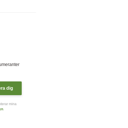
numeranter
era dig
nterar mina
yn
.