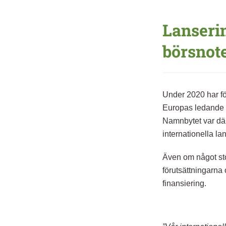
Lanseri
börsnot
Under 2020 har för
Europas ledande n
Namnbytet var därm
internationella la
Även om något stor
förutsättningarna 
finansiering.