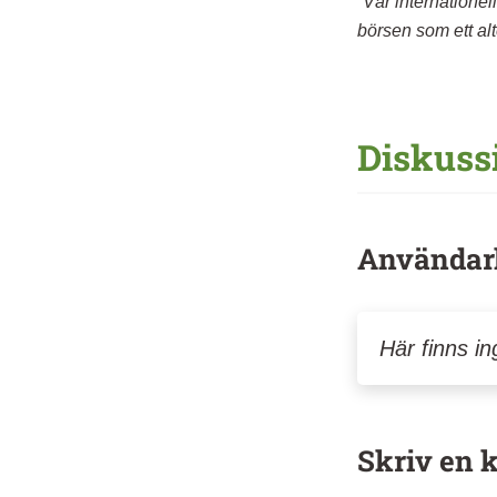
”Vår internationell
börsen som ett al
Diskuss
Användar
Här finns i
Skriv en