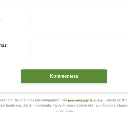
:
tar:
Kommentera
personuppgiftspolicy
dlar och skyddar dina personuppgifter i vår
. Genom att ski
na hantering. Om din kommentar framstår som stötande eller av något skäl olämpli
underlåtas.