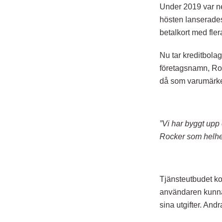
Under 2019 var ne
hösten lanserades
betalkort med fler
Nu tar kreditbolag
företagsnamn, Ro
då som varumärke 
”Vi har byggt upp 
Rocker som helhet
Tjänsteutbudet ko
användaren kunna 
sina utgifter. And