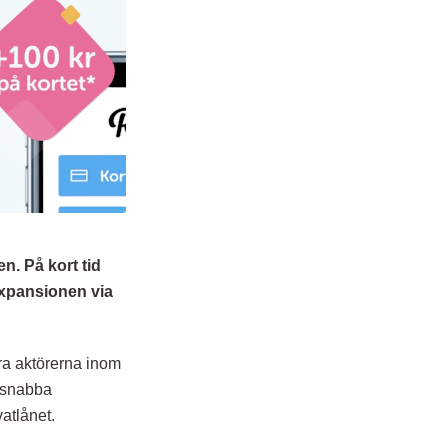
. På kort tid
 expansionen via
ra aktörerna inom
s snabba
atlånet.