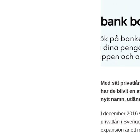
Med sitt privatlå
har de blivit en
nytt namn, utlän
I december 2016 v
privatlån i Sveri
expansion är ett r