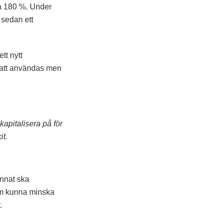
på 180 %. Under
 sedan ett
tt nytt
 att användas men
kapitalisera på för
it.
annat ska
nom kunna minska
.