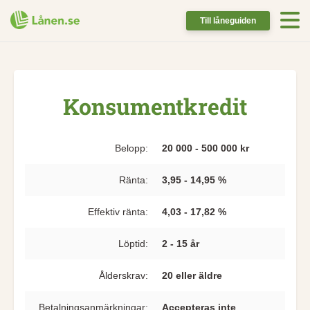
Till låneguiden
Konsumentkredit
Belopp:
20 000 - 500 000 kr
Ränta:
3,95 - 14,95 %
Effektiv ränta:
4,03 - 17,82 %
Löptid:
2 - 15 år
Ålderskrav:
20 eller äldre
Betalningsanmärkningar:
Accepteras inte