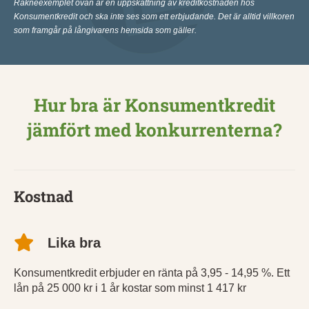
Räkneexemplet ovan är en uppskattning av kreditkostnaden hos
Konsumentkredit och ska inte ses som ett erbjudande. Det är alltid villkoren
som framgår på långivarens hemsida som gäller.
Hur bra är Konsumentkredit
jämfört med konkurrenterna?
Kostnad
Lika bra
Konsumentkredit erbjuder en ränta på 3,95 - 14,95 %. Ett
lån på 25 000 kr i 1 år kostar som minst 1 417 kr