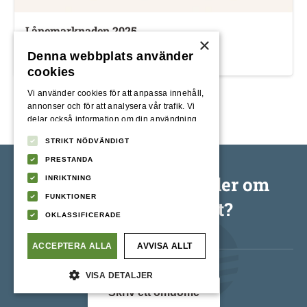
Lånemarknaden 2025
×
Denna webbplats använder
12/29/2025
av
Simon Klaesson
cookies
Vi använder cookies för att anpassa innehåll,
annonser och för att analysera vår trafik. Vi
delar också information om din användning
av vår webbplats med våra reklam- och
STRIKT NÖDVÄNDIGT
analyspartners som kan kombinera den med
annan information som du har tillhandahållit
PRESTANDA
dem eller som de har samlat in från din
Vad tycker våra kunder om
INRIKTNING
användning av deras tjänster.
Integritetspolicy
FUNKTIONER
Konsumentkredit?
OKLASSIFICERADE
ACCEPTERA ALLA
AVVISA ALLT
VISA DETALJER
Skriv ett omdöme