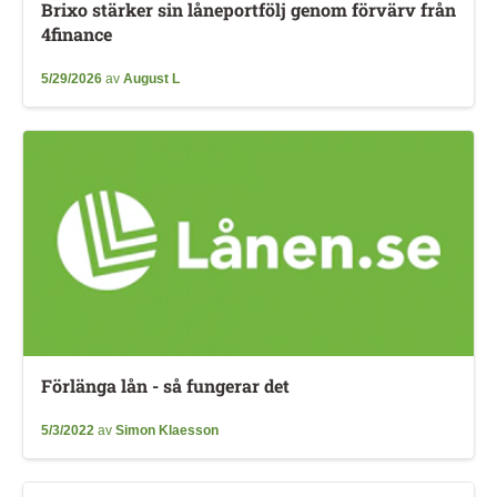
Brixo stärker sin låneportfölj genom förvärv från
4finance
5/29/2026
av
August L
Förlänga lån - så fungerar det
5/3/2022
av
Simon Klaesson