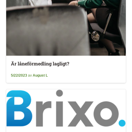
Är låneförmedling lagligt?
5/22/2023
av
August L