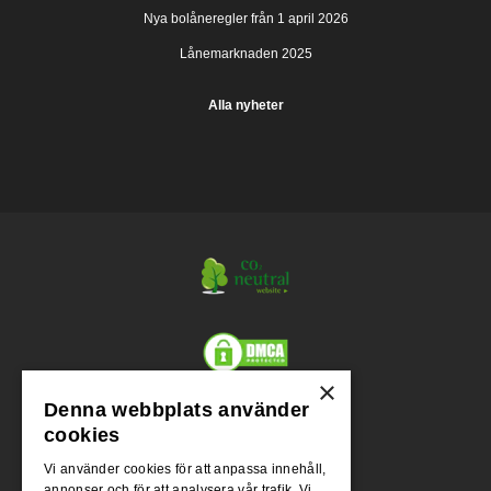
Nya bolåneregler från 1 april 2026
Lånemarknaden 2025
Alla nyheter
×
Denna webbplats använder
Org.nr.
cookies
556955-1004
Vi använder cookies för att anpassa innehåll,
annonser och för att analysera vår trafik. Vi