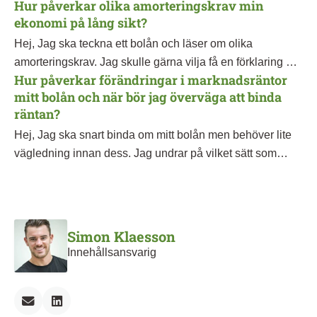
Hur påverkar olika amorteringskrav min
innebär och hur jag kan dra nytta av detta? Jag har bara
ekonomi på lång sikt?
ägt min bostad i ett halvår, så jag har inte hunnit skicka in
min första deklaration än som bostadsägare.
Hej, Jag ska teckna ett bolån och läser om olika
amorteringskrav. Jag skulle gärna vilja få en förklaring på
Hur påverkar förändringar i marknadsräntor
vilken inverkan olika amorteringskrav har på min ekonomi
mitt bolån och när bör jag överväga att binda
över tid?
räntan?
Hej, Jag ska snart binda om mitt bolån men behöver lite
vägledning innan dess. Jag undrar på vilket sätt som
marknadsräntorna påverkar mitt bolån, och i vilka fall bör
jag överväga att binda räntan? Jag ser ofta nyheter om
just räntan men har aldrig riktigt förstått kopplingen till mitt
bolån fullt ut.
Simon Klaesson
Innehållsansvarig