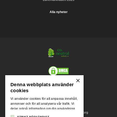
Alla nyheter
×
Denna webbplats använder
Org.nr.
cookies
556955-1004
Vi använder cookies för att anpassa innehåll,
annonser och för att analysera vår trafik. Vi
Adress
delar också information om din användning
Stora Badhusgatan 18, 411 21 Göteborg
av vår webbplats med våra reklam- och
STRIKT NÖDVÄNDIGT