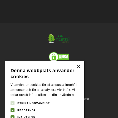
×
Denna webbplats använder
Org.nr.
cookies
556955-1004
Vi använder cookies för att anpassa innehåll,
annonser och för att analysera vår trafik. Vi
Adress
delar också information om din användning
Stora Badhusgatan 18, 411 21 Göteborg
av vår webbplats med våra reklam- och
STRIKT NÖDVÄNDIGT
analyspartners som kan kombinera den med
annan information som du har tillhandahållit
PRESTANDA
Momsreg.nr.
dem eller som de har samlat in från din
SE556955100401
INRIKTNING