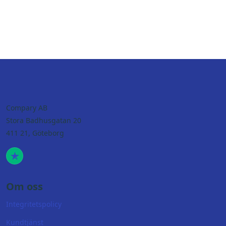
Nej, vi är en jämförelsetjänst för lån i samarbete med
säkerhet för lånet.
Sambla, en licensierad kreditförmedlare. Vid en
ansökan kommer Sambla ta den vidare till sina
samarbetspartners som sedan tar ställning till huruvida
de vill skicka dig ett låneerbjudande eller ej.
Compary AB
Stora Badhusgatan 20
411 21, Göteborg
Om oss
Integritetspolicy
Kundtjänst