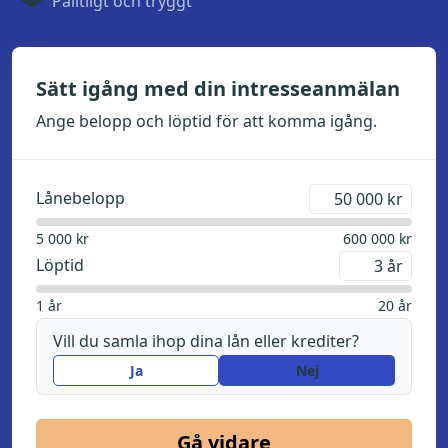
Pålitligt och tryggt
Sätt igång med din intresseanmälan
Ange belopp och löptid för att komma igång.
Lånebelopp
kr
5 000
kr
600 000
kr
Löptid
år
1
år
20
år
Vill du samla ihop dina lån eller krediter?
Ja
Nej
Gå vidare