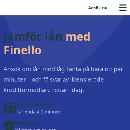
Ansök nu
Jämför lån
med
Finello
Ansök om lån med låg ränta på bara ett par
minuter – och få svar av licensierade
kreditförmedlare redan idag.
Enkel jämförelse
Tar endast 2 minuter
100% säkert