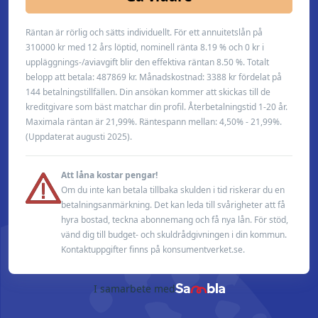
Räntan är rörlig och sätts individuellt. För ett annuitetslån på
310000 kr med 12 års löptid, nominell ränta 8.19 % och 0 kr i
uppläggnings-/aviavgift blir den effektiva räntan 8.50 %. Totalt
belopp att betala: 487869 kr. Månadskostnad: 3388 kr fördelat på
144 betalningstillfällen. Din ansökan kommer att skickas till de
kreditgivare som bäst matchar din profil. Återbetalningstid 1-20 år.
Maximala räntan är 21,99%. Räntespann mellan: 4,50% - 21,99%.
(Uppdaterat augusti 2025).
Att låna kostar pengar!
Om du inte kan betala tillbaka skulden i tid riskerar du en
betalningsanmärkning. Det kan leda till svårigheter att få
hyra bostad, teckna abonnemang och få nya lån. För stöd,
vänd dig till budget- och skuldrådgivningen i din kommun.
Kontaktuppgifter finns på konsumentverket.se.
I samarbete med