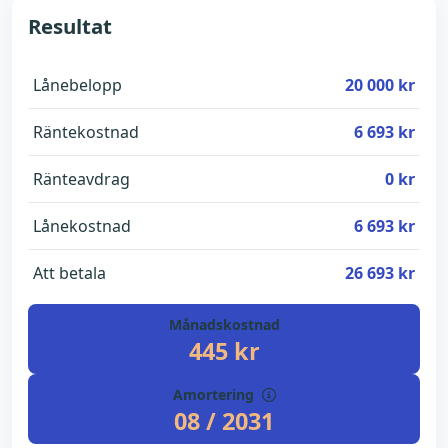
Resultat
Lånebelopp
20 000 kr
Räntekostnad
6 693 kr
Ränteavdrag
0 kr
Lånekostnad
6 693 kr
Att betala
26 693 kr
Månadskostnad
445 kr
Amortering
08 / 2031