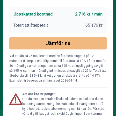
Uppskattad kostnad
2 716 kr / mån
Totalt att återbetala
65 176 kr
Jämför nu
Vid ett lån på 25 000 kronor med en återbetalningstid på 12
månader tillämpas en rörlig nominell årsränta på 12%. Lånet medför
36 månatliga amorteringar om cirka 695 kr, en uppläggningsavgift
på 195 kr samt en månatlig administrationsavgift på 29 kr. Totalt att
återbetala blir 28 543 kr vilket ger en effektiv årsränta på 14,17%.
Exemplet är baserat på ett lån taget 2026-01-14.
Att låna kostar pengar!
Om du inte kan betala tillbaka skulden i tid riskerar du en
betalningsanmärkning. Det kan leda till svårigheter att få
hyra bostad, teckna abonnemang och få nya lån. För stöd,
vänd dig till budget- och skuldrådgivningen i din kommun.