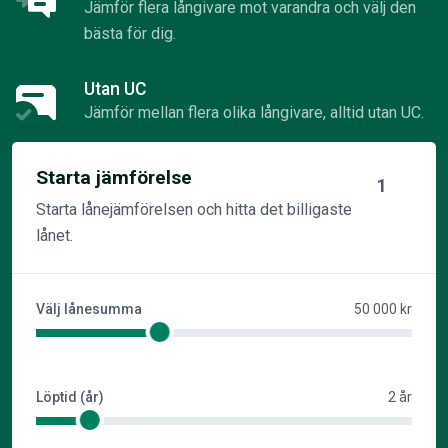
Jämför flera långivare mot varandra och välj den
bästa för dig.
Utan UC
Jämför mellan flera olika långivare, alltid utan UC.
Starta jämförelse
1
Starta lånejämförelsen och hitta det billigaste
lånet.
Välj lånesumma
50 000 kr
Löptid (år)
2 år