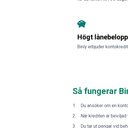
Högt lånebelopp
Binly erbjuder kontokredit
Så fungerar Bi
Du ansöker om en konto
När krediten är beviljad
Du tar ut pengar vid beh