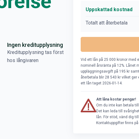
örelse
Uppskattad kostnad
Totalt att återbetala
Ingen kreditupplysning
Kreditupplysning tas först
Vid ett lån på 25 000 kronor med e
hos långivaren
nominell årsränta på 12%. Lånet m
uppläggningsavgift på 195 kr samt 
återbetala blir 28 543 kr vilket ge
ett lån taget 2026-01-14.
Att låna kostar pengar!
Om du inte kan betala til
Det kan leda till svårig
lån. För stöd, vänd dig t
Kontaktuppgifter finns p