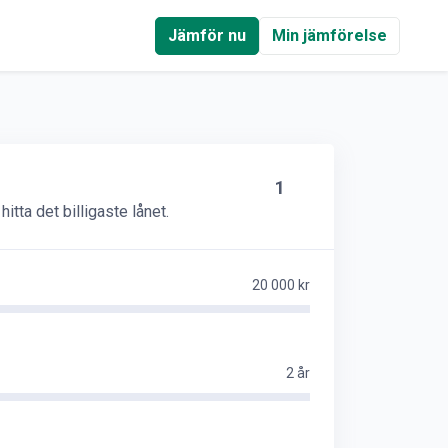
Jämför nu
Min jämförelse
1
itta det billigaste lånet.
20 000 kr
2 år