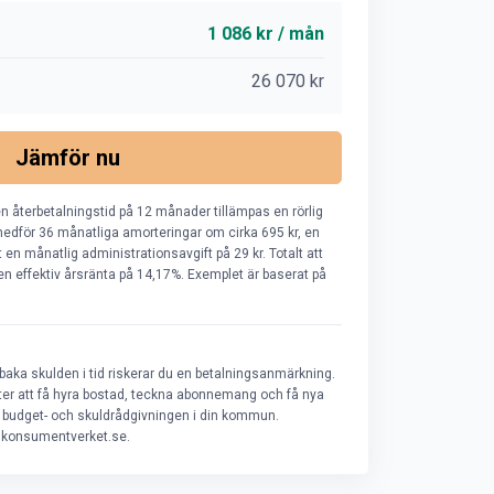
1 086 kr / mån
26 070 kr
Jämför nu
n återbetalningstid på 12 månader tillämpas en rörlig
edför 36 månatliga amorteringar om cirka 695 kr, en
en månatlig administrationsavgift på 29 kr. Totalt att
r en effektiv årsränta på 14,17%. Exemplet är baserat på
lbaka skulden i tid riskerar du en betalningsanmärkning.
heter att få hyra bostad, teckna abonnemang och få nya
ill budget- och skuldrådgivningen i din kommun.
å konsumentverket.se.