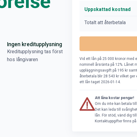
örelse
Uppskattad kostnad
Totalt att återbetala
Ingen kreditupplysning
Kreditupplysning tas först
Vid ett lån på 25 000 kronor med e
hos långivaren
nominell årsränta på 12%. Lånet m
uppläggningsavgift på 195 kr samt 
återbetala blir 28 543 kr vilket ge
ett lån taget 2026-01-14.
Att låna kostar pengar!
Om du inte kan betala til
Det kan leda till svårig
lån. För stöd, vänd dig t
Kontaktuppgifter finns p