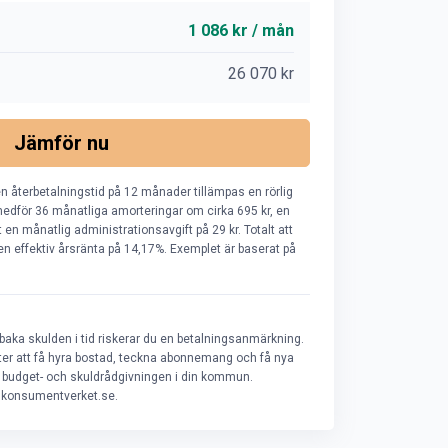
1 086 kr / mån
26 070 kr
Jämför nu
n återbetalningstid på 12 månader tillämpas en rörlig
edför 36 månatliga amorteringar om cirka 695 kr, en
en månatlig administrationsavgift på 29 kr. Totalt att
r en effektiv årsränta på 14,17%. Exemplet är baserat på
lbaka skulden i tid riskerar du en betalningsanmärkning.
heter att få hyra bostad, teckna abonnemang och få nya
ill budget- och skuldrådgivningen i din kommun.
å konsumentverket.se.