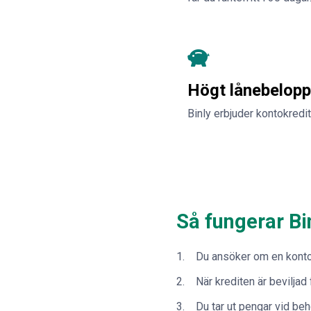
Högt lånebelopp
Binly erbjuder kontokredit
Så fungerar Bi
Du ansöker om en konto
När krediten är beviljad
Du tar ut pengar vid beh