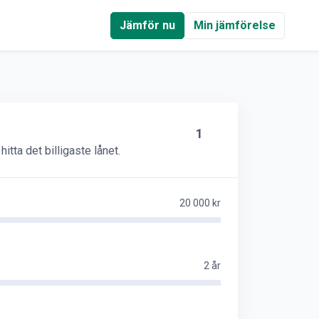
Jämför nu
Min jämförelse
1
itta det billigaste lånet.
20 000 kr
2 år