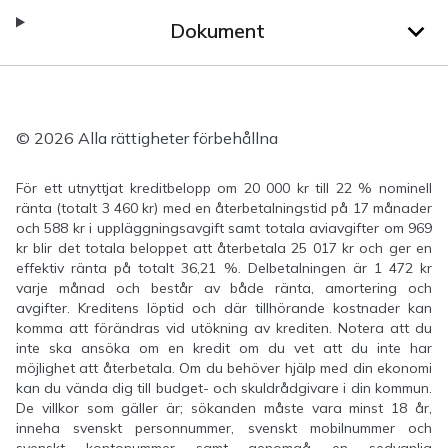
Dokument
© 2026 Alla rättigheter förbehållna
För ett utnyttjat kreditbelopp om 20 000 kr till 22 % nominell
ränta (totalt 3 460 kr) med en återbetalningstid på 17 månader
och 588 kr i uppläggningsavgift samt totala aviavgifter om 969
kr blir det totala beloppet att återbetala 25 017 kr och ger en
effektiv ränta på totalt 36,21 %. Delbetalningen är 1 472 kr
varje månad och består av både ränta, amortering och
avgifter. Kreditens löptid och där tillhörande kostnader kan
komma att förändras vid utökning av krediten. Notera att du
inte ska ansöka om en kredit om du vet att du inte har
möjlighet att återbetala. Om du behöver hjälp med din ekonomi
kan du vända dig till budget- och skuldrådgivare i din kommun.
De villkor som gäller är; sökanden måste vara minst 18 år,
inneha svenskt personnummer, svenskt mobilnummer och