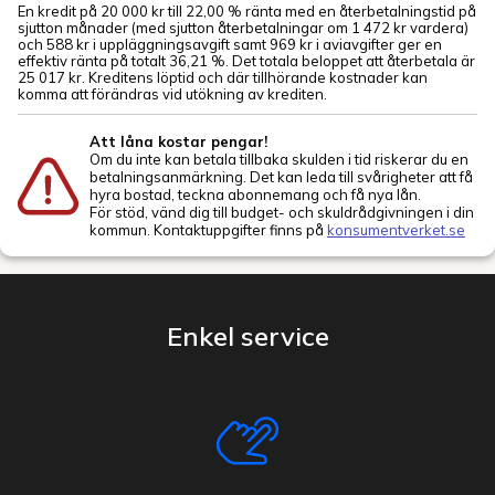
En kredit på 20 000 kr till 22,00 % ränta med en återbetalningstid på
sjutton månader (med sjutton återbetalningar om 1 472 kr vardera)
och 588 kr i uppläggningsavgift samt 969 kr i aviavgifter ger en
effektiv ränta på totalt 36,21 %. Det totala beloppet att återbetala är
25 017 kr. Kreditens löptid och där tillhörande kostnader kan
komma att förändras vid utökning av krediten.
Att låna kostar pengar!
Om du inte kan betala tillbaka skulden i tid riskerar du en
betalningsanmärkning. Det kan leda till svårigheter att få
hyra bostad, teckna abonnemang och få nya lån.
För stöd, vänd dig till budget- och skuldrådgivningen i din
kommun. Kontaktuppgifter finns på
konsumentverket.se
Enkel service