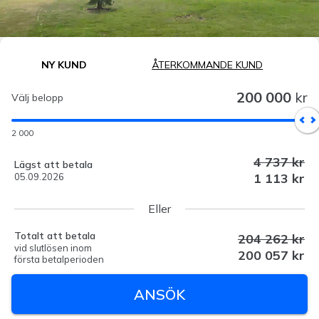
NY KUND
ÅTERKOMMANDE KUND
200 000
kr
Välj belopp
2 000
4 737 kr
Lägst att betala
1 113 kr
05.09.2026
Eller
Totalt att betala
204 262 kr
vid slutlösen inom
200 057 kr
första betalperioden
ANSÖK