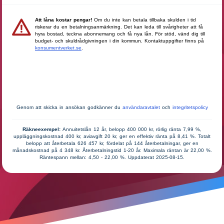
Att låna kostar pengar!
Om du inte kan betala tillbaka skulden i tid
riskerar du en betalningsanmärkning. Det kan leda till svårigheter att få
hyra bostad, teckna abonnemang och få nya lån. För stöd, vänd dig till
budget- och skuldrådgivningen i din kommun. Kontaktuppgifter finns på
konsumentverket.se
.
GÅ VIDARE
Genom att skicka in ansökan godkänner du
användaravtalet
och
integritetspolicy
Räkneexempel:
Annuitetslån 12 år, belopp 400 000 kr, rörlig ränta 7,99 %,
uppläggningskostnad 400 kr, aviavgift 20 kr, ger en effektiv ränta på 8,41 %. Totalt
belopp att återbetala 626 457 kr, fördelat på 144 återbetalningar, ger en
månadskostnad på 4 348 kr. Återbetalningstid 1-20 år. Maximala räntan är 22,00 %.
Räntespann mellan: 4,50 - 22,00 %. Uppdaterat 2025-08-15.