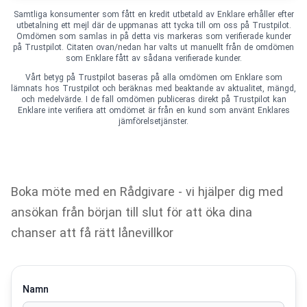
Samtliga konsumenter som fått en kredit utbetald av Enklare erhåller efter
utbetalning ett mejl där de uppmanas att tycka till om oss på Trustpilot.
Omdömen som samlas in på detta vis markeras som verifierade kunder
på Trustpilot. Citaten ovan/nedan har valts ut manuellt från de omdömen
som Enklare fått av sådana verifierade kunder.
Vårt betyg på Trustpilot baseras på alla omdömen om Enklare som
lämnats hos Trustpilot och beräknas med beaktande av aktualitet, mängd,
och medelvärde. I de fall omdömen publiceras direkt på Trustpilot kan
Enklare inte verifiera att omdömet är från en kund som använt Enklares
jämförelsetjänster.
Boka möte med en Rådgivare
Boka möte med en Rådgivare - vi hjälper dig med
ansökan från början till slut för att öka dina
chanser att få rätt lånevillkor
Namn