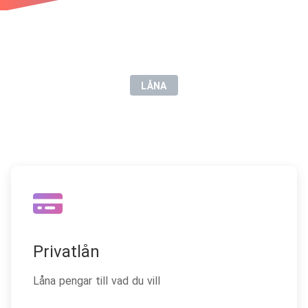
LÅNA
Vi är en oberoende
låneförmedlare
Privatlån
Låna pengar till vad du vill