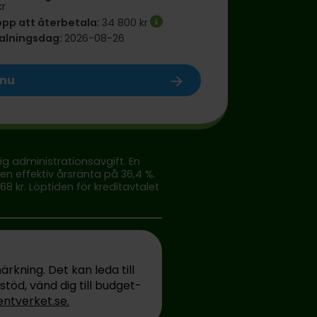
kr
opp att återbetala:
34 800 kr
talningsdag:
2026-08-26
 nu
ig administrationsavgift. En
n effektiv årsränta på 36,4 %.
8 kr. Löptiden för kreditavtalet
rkning. Det kan leda till
töd, vänd dig till budget-
ntverket.se.