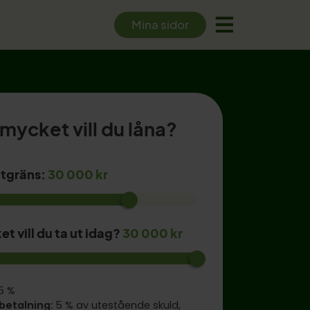
Mina sidor
mycket vill du låna?
itgräns:
30 000 kr
t vill du ta ut idag?
30 000 kr
95 %
betalning:
5 % av utestående skuld
,