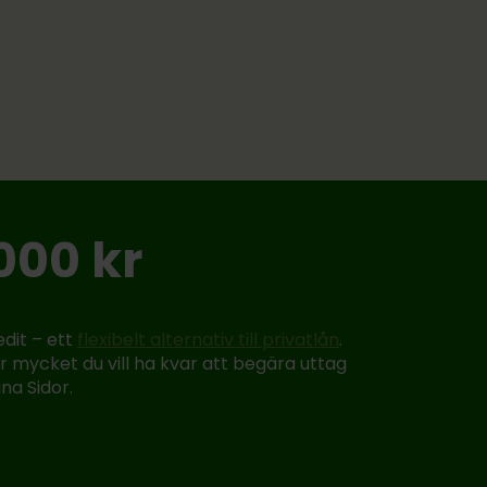
000 kr
dit – ett
flexibelt alternativ till privatlån
.
ur mycket du vill ha kvar att begära uttag
na Sidor.