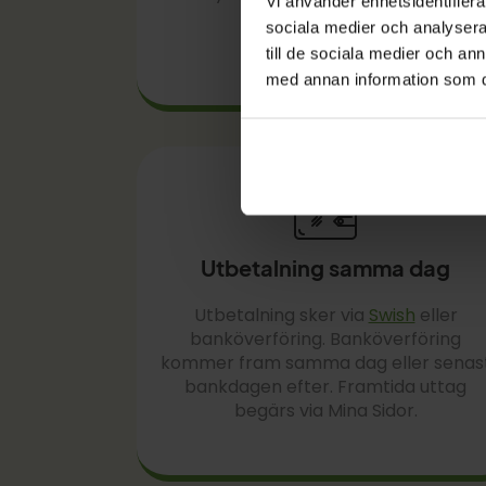
Vi använder enhetsidentifierar
sociala medier och analysera 
till de sociala medier och a
med annan information som du 
Utbetalning samma dag
Utbetalning sker via
Swish
eller
banköverföring. Banköverföring
kommer fram samma dag eller senas
bankdagen efter. Framtida uttag
begärs via Mina Sidor.