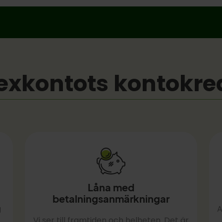
exkontots kontokre
Låna med
betalningsanmärkningar
g
A
Vi ser till framtiden och helheten. Det är