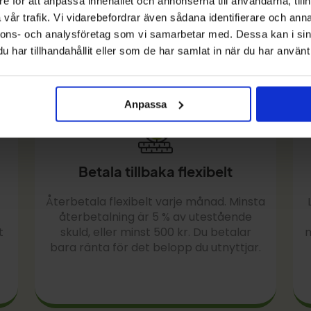
e för att anpassa innehållet och annonserna till användarna, tillh
lån är utan UC.
vår trafik. Vi vidarebefordrar även sådana identifierare och anna
nnons- och analysföretag som vi samarbetar med. Dessa kan i sin
har tillhandahållit eller som de har samlat in när du har använt 
Anpassa
Betala tillbaka flexibelt
Återbetala flexibelt varje månad. Minsta
återbetalning är 5 % av utestående
t
skuld, eller minst 500 kr. Du betalar
m
bara ränta för det belopp du utnyttjar.