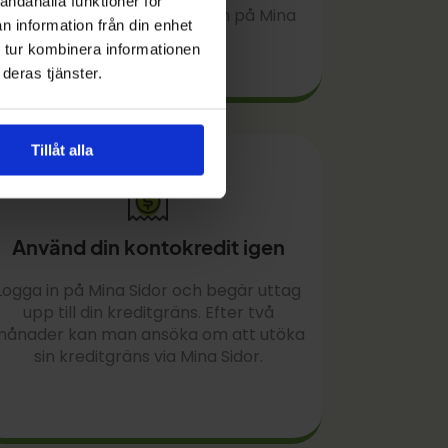
andahålla funktioner för
godkännande kan du logga in på Mina
n information från din enhet
Sidor.
 tur kombinera informationen
deras tjänster.
Tillåt alla
Använd din kontokredit igen
Logga in på Mina Sidor och begär uttag
upp till din kreditgräns. Efter två
ånader kan man ansöka om att utöka
sin kreditgräns via Mina Sidor.