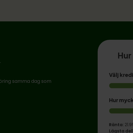
Hur 
r
Välj kred
rföring samma dag som
Hur mycke
Ränta:
21.
Lägsta del