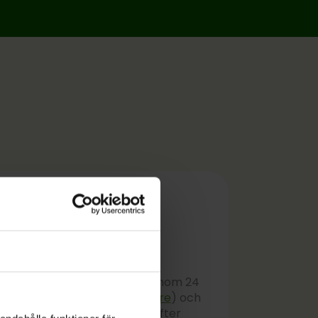
Bli godkänd
Vi behandlar din ansökan inom 24
timmar (ofta ännu
snabbare
) och
meddelar vårt beslut. Efter