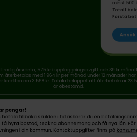
minst 500 
Totalt bel
Första be
Ansök
ll rörlig årsränta, 575 kr i uppläggningsavgift och 39 kr månatl
m återbetalas med 1 964 kr per månad under 12 månader har e
r krediten om 3 568 kr. Totala beloppet att återbetala är 23 56
är obestämd.
ar pengar!
betala tillbaka skulden i tid riskerar du en betalningsanmä
t få hyra bostad, teckna abonnemang och få nya lån. För s
vningen i din kommun. Kontaktuppgifter finns på
konsume