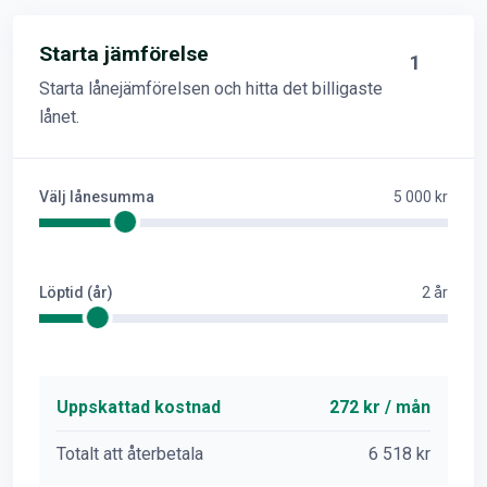
Starta jämförelse
1
Starta lånejämförelsen och hitta det billigaste
lånet.
Välj lånesumma
5 000 kr
Löptid (år)
2 år
Uppskattad kostnad
272 kr / mån
Totalt att återbetala
6 518 kr